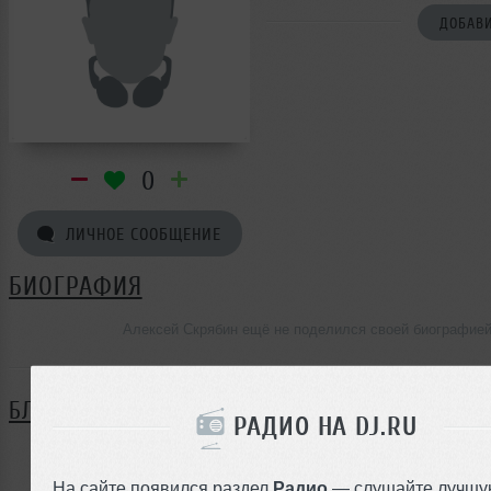
ДОБАВИ
0
ЛИЧНОЕ СООБЩЕНИЕ
БИОГРАФИЯ
Алексей Скрябин ещё не поделился своей биографие
БЛОГ
РАДИО НА DJ.RU
Нет записей в блоге
На сайте появился раздел
Радио
— слушайте лучшу