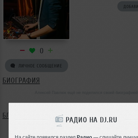
ДОБАВИ
0
ЛИЧНОЕ СООБЩЕНИЕ
БИОГРАФИЯ
Алексей Павлюк ещё не поделился своей биографией
БЛОГ
РАДИО НА DJ.RU
Нет записей в блоге
На сайте появился раздел
Радио
— слушайте лучшу