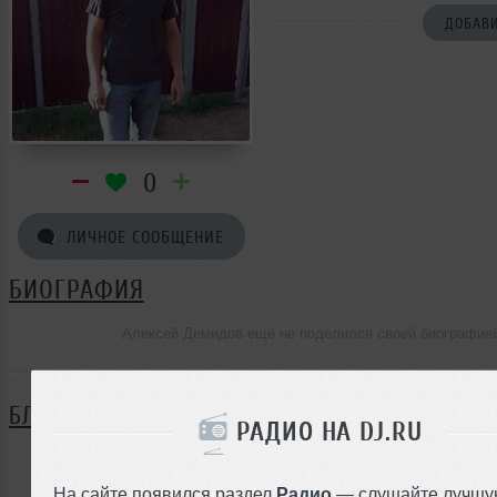
ДОБАВИ
0
ЛИЧНОЕ СООБЩЕНИЕ
БИОГРАФИЯ
Алексей Демидов ещё не поделился своей биографие
БЛОГ
РАДИО НА DJ.RU
Нет записей в блоге
На сайте появился раздел
Радио
— слушайте лучшу