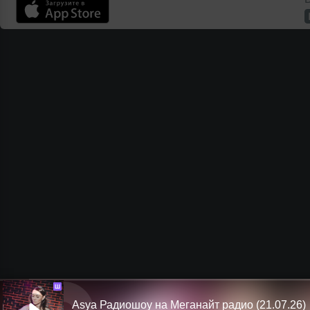
Ш
Asya Радиошоу на Меганайт радио (21.07.26)