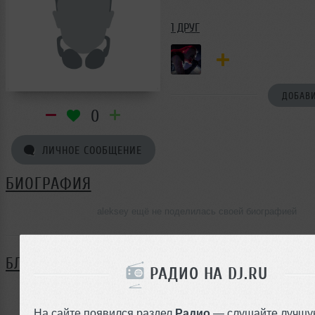
1 ДРУГ
ДОБАВИ
0
ЛИЧНОЕ СООБЩЕНИЕ
БИОГРАФИЯ
aleksey ещё не поделилась своей биографией
БЛОГ
РАДИО НА DJ.RU
Нет записей в блоге
На сайте появился раздел
Радио
— слушайте лучшу