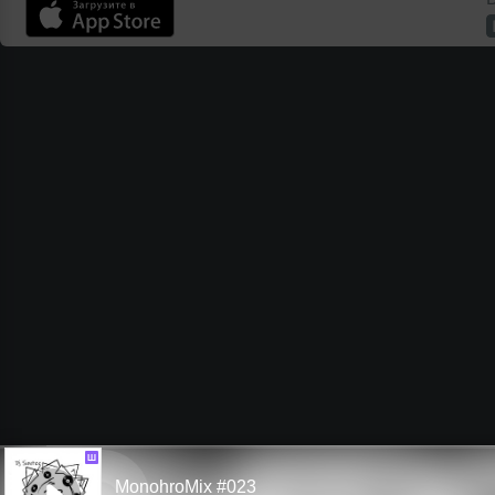
Ш
MonohroMix #023