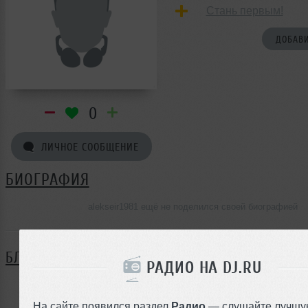
Стань первым!
ДОБАВИ
0
ЛИЧНОЕ СООБЩЕНИЕ
БИОГРАФИЯ
alekseir1981 ещё не поделился своей биографией
БЛОГ
РАДИО НА DJ.RU
Нет записей в блоге
На сайте появился раздел
Радио
— слушайте лучшу