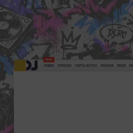
РАДИО
TOP100DJ
ЧАРТЫ HOT100
МУЗЫКА
ЛЮДИ
М