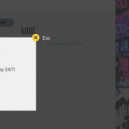
СКА
БЛОГ
Esc
Нет записей в блоге
УЗЬЯ
у 24/7!