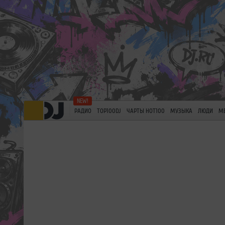
РАДИО
TOP100DJ
ЧАРТЫ HOT100
МУЗЫКА
ЛЮДИ
М