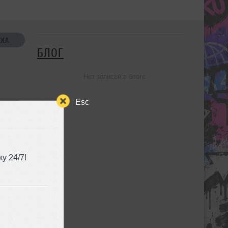
СКА
БЛОГ
Нет записей в блоге
Esc
УЗЬЯ
у 24/7!