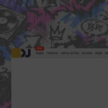
РАДИО
TOP100DJ
ЧАРТЫ HOT100
МУЗЫКА
ЛЮДИ
М