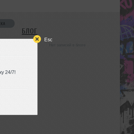
СКА
БЛОГ
Esc
Нет записей в блоге
УЗЬЯ
у 24/7!