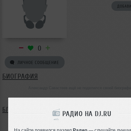
ДОБАВИ
0
ЛИЧНОЕ СООБЩЕНИЕ
БИОГРАФИЯ
Александр Савастеев ещё не поделился своей биограф
БЛОГ
РАДИО НА DJ.RU
Нет записей в блоге
На сайте появился раздел
Радио
— слушайте лучшу