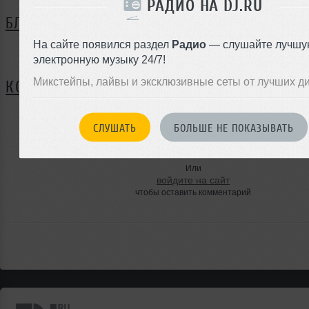
РАДИО НА DJ.RU
БЛОГ
На сайте появился раздел
Радио
— слушайте лучшу
Нет записей в блоге
электронную музыку 24/7!
Микстейпы, лайвы и эксклюзивные сеты от лучших д
КОММЕНТАРИИ
СЛУШАТЬ
БОЛЬШЕ НЕ ПОКАЗЫВАТЬ
ЗАРЕГИСТРИРУЙТЕСЬ
Или
войдите на сайт
чтобы оставить комментарий