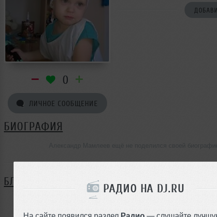
ДОБАВИ
0
ЛИЧНОЕ СООБЩЕНИЕ
БИОГРАФИЯ
Александр Мамлеев ещё не поделился своей биографи
БЛОГ
РАДИО НА DJ.RU
Нет записей в блоге
На сайте появился раздел
Радио
— слушайте лучшу