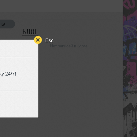
СКА
БЛОГ
Esc
Нет записей в блоге
УЗЬЯ
у 24/7!