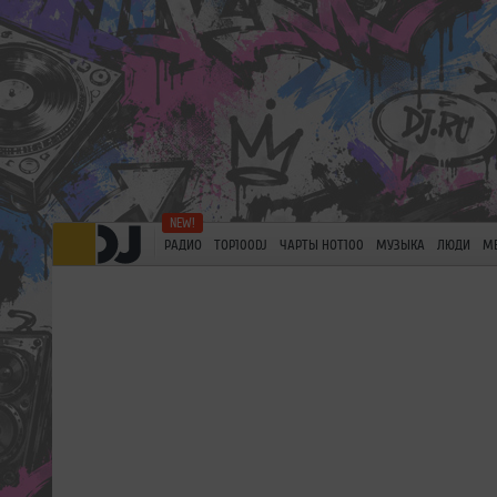
РАДИО
TOP100DJ
ЧАРТЫ HOT100
МУЗЫКА
ЛЮДИ
М