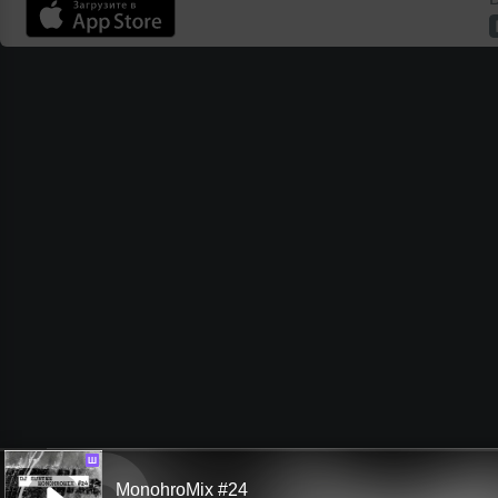
Ш
MonohroMix #24