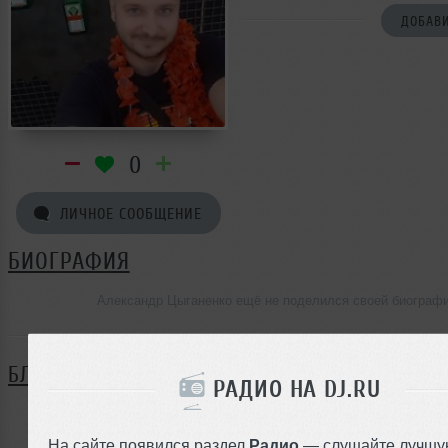
ДОБАВИ
0
ЛИЧНОЕ СООБЩЕНИЕ
БИОГРАФИЯ
Александр Цыганенко ещё не поделился своей биограф
БЛОГ
РАДИО НА DJ.RU
Нет записей в блоге
На сайте появился раздел
Радио
— слушайте лучшу