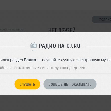
ПОДПИ
НЕТ ДРУЗЕЙ
ксей не оставил
ормации о себе
Стань первым!
РАДИО НА DJ.RU
ДОБАВИТЬ В ДР
вился раздел
Радио
— слушайте лучшую электронную музык
айвы и эксклюзивные сеты от лучших диджеев.
СЛУШАТЬ
БОЛЬШЕ НЕ ПОКАЗЫВАТЬ