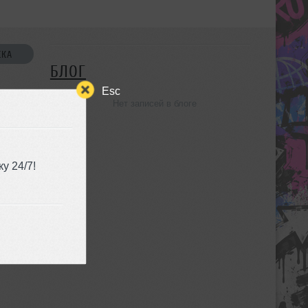
СКА
БЛОГ
Esc
Нет записей в блоге
УЗЬЯ
у 24/7!