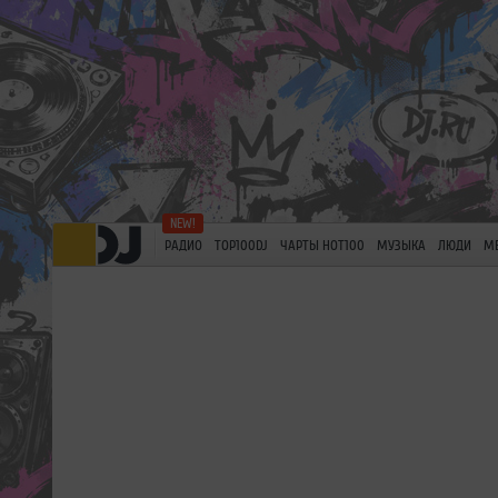
РАДИО
TOP100DJ
ЧАРТЫ HOT100
МУЗЫКА
ЛЮДИ
М