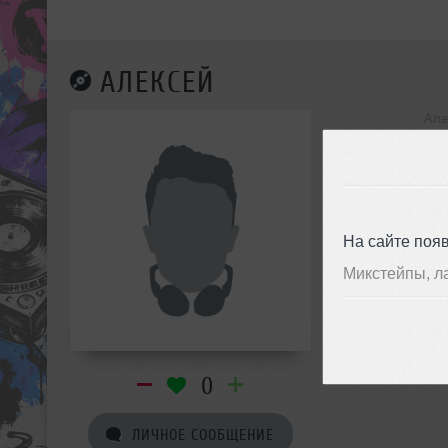
АЛЕКСЕЙ
Але
инф
На сайте поя
Микстейпы, л
0
ЛИЧНОЕ СООБЩЕНИЕ