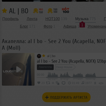
AL | BO
Профиль
Лента
HOT100
139
Музыка
775
П
1
Блог
171
Фото
1
Афиша
1
Упоминан
Акапелла: al l bo - See 2 You (Acapella, NO
A (Moll)
al | bo
al l bo - See 2 You (Acapella, NOFX) 123b
Акапелла
Deep House
00:00
</>
23
01:49
1977
ПОДДЕРЖАТЬ АРТИСТА