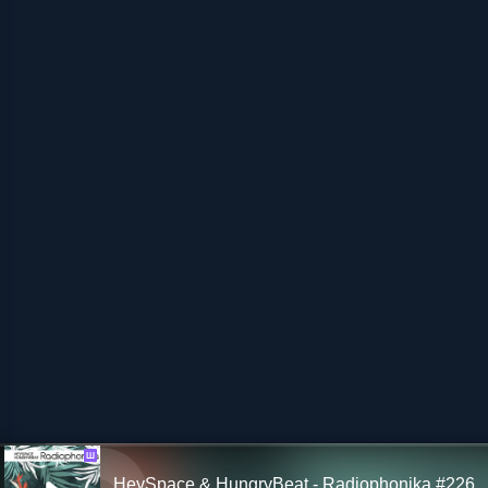
Ш
HeySpace & HungryBeat - Radiophonika #226