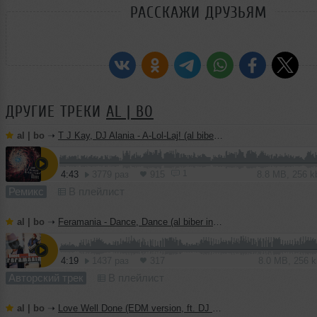
РАССКАЖИ ДРУЗЬЯМ
ДРУГИЕ ТРЕКИ
AL | BO
al | bo
➝
T J Kay, DJ Alania - A-Lol-Laj! (al biber remix)
1
4:43
3779 раз
915
8.8 MB, 256 
Ремикс
В плейлист
al | bo
➝
Feramania - Dance, Dance (al biber instrumental mix)
4:19
1437 раз
317
8.0 MB, 256 
Авторский трек
В плейлист
al | bo
➝
Love Well Done (EDM version, ft. DJ Haley)