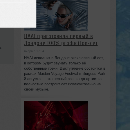
HAAi приготовила первый в
Лондоне 100% production‑сет
4
вчера в 17:54
HAAi исполнит в Лондоне эксклюзивный сет,
в котором будут звучать только её
собственные треки. Выступление состоится в
рамках Maiden Voyage Festival в Burgess Park
8 августа — это первый раз, когда артистка
полностью построит сет исключительно на
своей музыке.