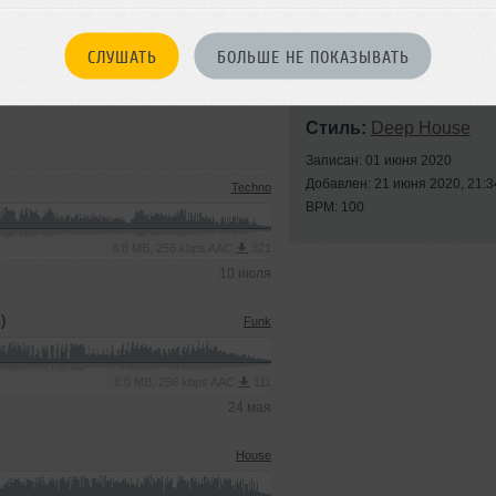
СЛУШАТЬ
БОЛЬШЕ НЕ ПОКАЗЫВАТЬ
Стиль:
Deep House
Записан: 01 июня 2020
Добавлен: 21 июня 2020, 21:3
Techno
BPM: 100
8.8 MB, 256 kbps AAC
321
10 июля
)
Funk
8.0 MB, 256 kbps AAC
111
24 мая
House