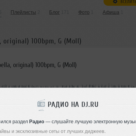
ВСЕЛИТ
5
Плейлисты
2
Блог
171
Фото
1
Афиша
1
, original) 100bpm, G (Moll)
pella, original) 100bpm, G (Moll)
 очередь
Комментировать
</>
02:55
617
Скачать
РАДИО НА DJ.RU
ОДДЕРЖАТЬ АРТИСТА
вился раздел
Радио
— слушайте лучшую электронную музык
айвы и эксклюзивные сеты от лучших диджеев.
СКАЖИ ДРУЗЬЯМ