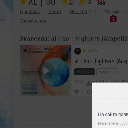
AL | BO
Профиль
Лента
HOT100
139
Музыка
77
1
Упоминания
Акапелла: al l bo - Fighters (Acapella
al | bo
al l bo - Fighters (Aca
Акапелла
Deep House
00:00
В
16
Добавить
П
На сайте поя
Микстейпы, л
РАС