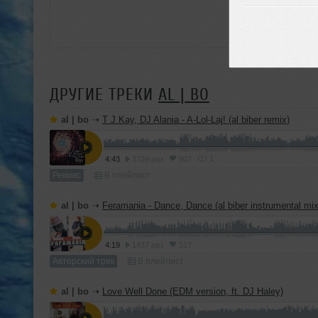
ДРУГИЕ ТРЕКИ
AL | BO
al | bo
➝
T J Kay, DJ Alania - A-Lol-Laj! (al biber remix)
1
4:43
3739 раз
907
Ремикс
В плейлист
al | bo
➝
Feramania - Dance, Dance (al biber instrumental mix
4:19
1437 раз
317
Авторский трек
В плейлист
al | bo
➝
Love Well Done (EDM version, ft. DJ Haley)