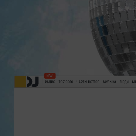
РАДИО
TOP100DJ
ЧАРТЫ HOT100
МУЗЫКА
ЛЮДИ
М