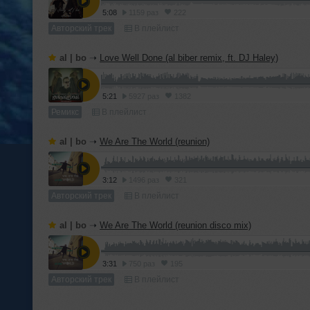
5:08
1159 раз
222
Авторский трек
В плейлист
al | bo
➝
Love Well Done (al biber remix, ft. DJ Haley)
5:21
5927 раз
1382
Ремикс
В плейлист
al | bo
➝
We Are The World (reunion)
3:12
1496 раз
321
Авторский трек
В плейлист
al | bo
➝
We Are The World (reunion disco mix)
3:31
750 раз
195
Авторский трек
В плейлист