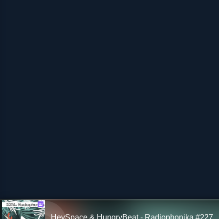
Ш
HeySpace & HungryBeat - Radiophonika #227