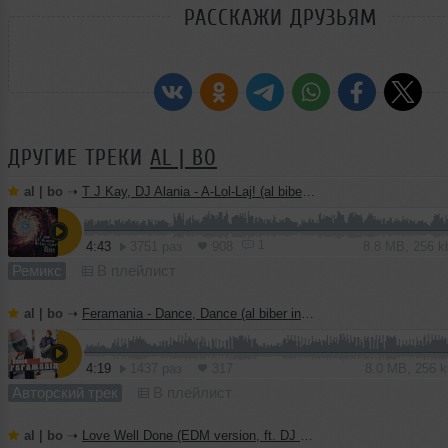
РАССКАЖИ ДРУЗЬЯМ
ДРУГИЕ ТРЕКИ
AL | BO
al | bo
➝
T J Kay, DJ Alania - A-Lol-Laj! (al biber remix)
1
4:43
3751 раз
908
8.8 MB, 256 
Ремикс
В плейлист
al | bo
➝
Feramania - Dance, Dance (al biber instrumental mix)
4:19
1437 раз
317
8.0 MB, 256 
Авторский трек
В плейлист
al | bo
➝
Love Well Done (EDM version, ft. DJ Haley)