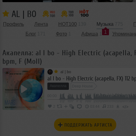
AL | BO
Профиль
Лента
HOT100
139
Музыка
775
П
1
Блог
171
Фото
1
Афиша
1
Упоминан
Акапелла: al l bo - High Electric (acapella, F
bpm, F (Moll)
al | bo
al l bo - High Electric (acapella, FX) 112 b
Акапелла
Deep House
00:00
</>
2
03:44
233
ПОДДЕРЖАТЬ АРТИСТА