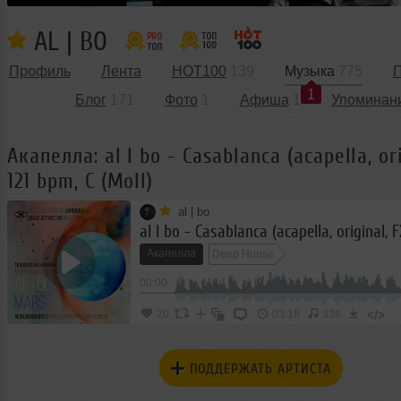
AL | BO
Профиль
Лента
HOT100
139
Музыка
775
П
1
Блог
171
Фото
1
Афиша
1
Упоминан
Акапелла: al l bo - Casablanca (acapella, ori
121 bpm, C (Moll)
al | bo
Акапелла
Deep House
00:00
</>
20
03:18
338
ПОДДЕРЖАТЬ АРТИСТА