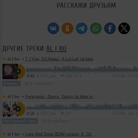
РАССКАЖИ ДРУЗЬЯМ
ДРУГИЕ ТРЕКИ
AL | BO
al | bo
➝
T J Kay, DJ Alania - A-Lol-Laj! (al biber remix)
1
4:43
3751 раз
908
8.8 MB, 256 
Ремикс
В плейлист
al | bo
➝
Feramania - Dance, Dance (al biber instrumental mix)
4:19
1437 раз
317
8.0 MB, 256 
Авторский трек
В плейлист
al | bo
➝
Love Well Done (EDM version, ft. DJ Haley)