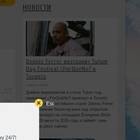
ЬСЯ
НОВОСТИ
Dennis Ferrer возглавит Tulum
Day Festival ¿PorQuéNo? в
Toronto
вчера в 18:24
-4:30
Днёвое мероприятие в стиле Tulum под
названием ¿PorQuéNo? привезут в Toronto:
Esc
хедлайнером фестиваля станет Dennis Ferrer.
Празднование house-музыки под открытым
небом пройдёт на площадке Evergreen Brick
Works 29 августа 2026 года и займёт семь
часов на двух сценах.
у 24/7!