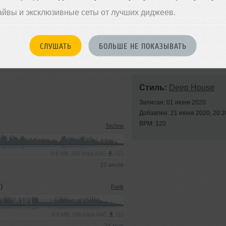
айвы и эксклюзивные сеты от лучших диджеев.
СЛУШАТЬ
БОЛЬШЕ НЕ ПОКАЗЫВАТЬ
Стиль:
Deep House
Записан: 01 июня 2020
Добавлен: 21 июня 2020, 20:2
BPM: 120
Techno
8.8 MB, 256 kbps AAC
321
10 июля
)
Funk
8.0 MB, 256 kbps AAC
111