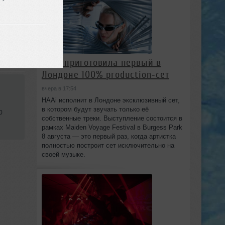
HAAi приготовила первый в
Лондоне 100% production‑сет
вчера в 17:54
HAAi исполнит в Лондоне эксклюзивный сет,
в котором будут звучать только её
0
собственные треки. Выступление состоится в
рамках Maiden Voyage Festival в Burgess Park
8 августа — это первый раз, когда артистка
полностью построит сет исключительно на
своей музыке.