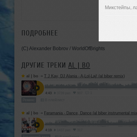
Микстейпы, л
ПОДРОБНЕЕ
(C) Alexander Bobrov / WorldOfBrights
ДРУГИЕ ТРЕКИ
AL | BO
al | bo
➝
T J Kay, DJ Alania - A-Lol-Laj! (al biber remix)
1
4:43
3739 раз
907
Ремикс
В плейлист
al | bo
➝
Feramania - Dance, Dance (al biber instrumental mix
4:19
1437 раз
317