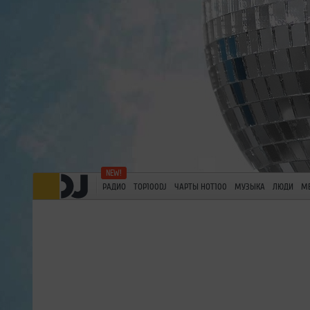
РАДИО
TOP100DJ
ЧАРТЫ HOT100
МУЗЫКА
ЛЮДИ
М