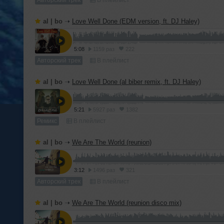
Авторский трек
В плейлист
al | bo
➝
Love Well Done (EDM version, ft. DJ Haley)
5:08
1159 раз
222
Авторский трек
В плейлист
al | bo
➝
Love Well Done (al biber remix, ft. DJ Haley)
5:21
5927 раз
1382
Ремикс
В плейлист
al | bo
➝
We Are The World (reunion)
3:12
1496 раз
321
Авторский трек
В плейлист
al | bo
➝
We Are The World (reunion disco mix)