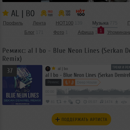
AL | BO
Профиль
Лента
HOT100
139
Музыка
775
П
1
Блог
171
Фото
1
Афиша
1
Упоминан
Ремикс: al l bo - Blue Neon Lines (Serkan D
Remix)
ТРЕКИ И РЕ
al | bo
37
al l bo - Blue Neon Lines (Serkan Demire
Ремикс
3
Deep House
00:00
</>
81
05:07
1474
ПОДДЕРЖАТЬ АРТИСТА