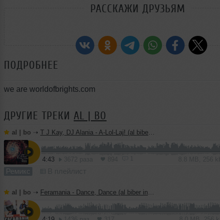
РАССКАЖИ ДРУЗЬЯМ
ПОДРОБНЕЕ
we are worldofbrights.com
ДРУГИЕ ТРЕКИ
AL | BO
al | bo
➝
T J Kay, DJ Alania - A-Lol-Laj! (al biber remix)
1
4:43
3672 раза
894
8.8 MB, 256 
Ремикс
В плейлист
al | bo
➝
Feramania - Dance, Dance (al biber instrumental mix)
4:19
1436 раз
317
8.0 MB, 256 