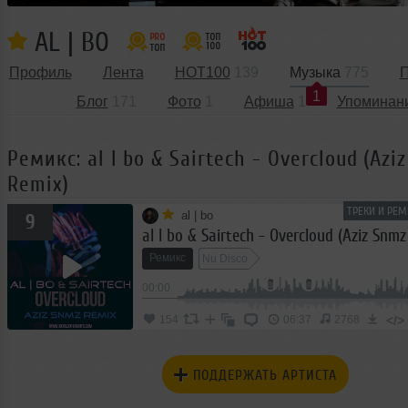
AL | BO
Профиль
Лента
HOT100
139
Музыка
775
П
1
Блог
171
Фото
1
Афиша
1
Упоминан
Ремикс: al l bo & Sairtech - Overcloud (Azi
Remix)
ТРЕКИ И РЕМ
al | bo
9
al l bo & Sairtech - Overcloud (Aziz Snm
Ремикс
Nu Disco
00:00
</>
154
06:37
2768
ПОДДЕРЖАТЬ АРТИСТА