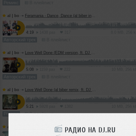
Ремикс
В плейлист
al | bo
➝
Feramania - Dance, Dance (al biber instrumental mix)
4:19
1438 раз
317
8.0 MB, 256 
Авторский трек
В плейлист
al | bo
➝
Love Well Done (EDM version, ft. DJ Haley)
5:08
1159 раз
222
10 MB, 256 
Авторский трек
В плейлист
al | bo
➝
Love Well Done (al biber remix, ft. DJ Haley)
5:21
5928 раз
1382
10 MB, 256 
Ремикс
В плейлист
al | bo
➝
We Are The World (reunion)
РАДИО НА DJ.RU