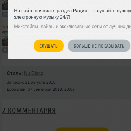
3:12
1497 раз
321
6.0 MB, 256 
На сайте появился раздел
Радио
— слушайте лучшу
Авторский трек
В плейлист
электронную музыку 24/7!
Микстейпы, лайвы и эксклюзивные сеты от лучших д
al | bo
➝
We Are The World (reunion disco mix)
3:31
751 раз
195
6.6 MB, 256
СЛУШАТЬ
БОЛЬШЕ НЕ ПОКАЗЫВАТЬ
Авторский трек
В плейлист
Стиль:
Nu Disco
Записан: 21 августа 2019
Добавлен: 07 сентября 2019, 23:07
2 КОММЕНТАРИЯ