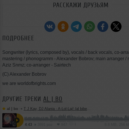
РАССКАЖИ ДРУЗЬЯМ
ПОДРОБНЕЕ
Songwriter (lyrics, composed by), vocals / back vocals, co-arra
mastering / phonogramm - Alexander Bobrov; main arranger / 
Aziz Snmz; co-arranger - Sairtech
(C) Alexander Bobrov
we are worldofbrights.com
ДРУГИЕ ТРЕКИ
AL | BO
al | bo
➝
T J Kay, DJ Alania - A-Lol-Laj! (al biber remix)
1
4:43
3891 раз
947
8.8 MB, 256 