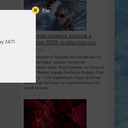
Esc
HAAi приготовила первый в
Лондоне 100% production‑сет
у 24/7!
вчера в 17:54
HAAi исполнит в Лондоне эксклюзивный сет,
в котором будут звучать только её
0
собственные треки. Выступление состоится в
рамках Maiden Voyage Festival в Burgess Park
8 августа — это первый раз, когда артистка
полностью построит сет исключительно на
своей музыке.