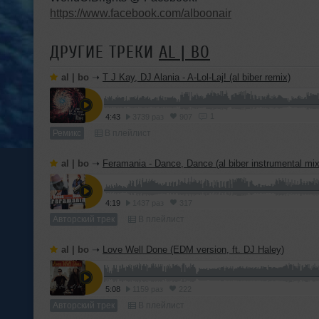
https://www.facebook.com/alboonair
ДРУГИЕ ТРЕКИ
AL | BO
al | bo
➝
T J Kay, DJ Alania - A-Lol-Laj! (al biber remix)
1
4:43
3739 раз
907
Ремикс
В плейлист
al | bo
➝
Feramania - Dance, Dance (al biber instrumental mix
4:19
1437 раз
317
Авторский трек
В плейлист
al | bo
➝
Love Well Done (EDM version, ft. DJ Haley)
5:08
1159 раз
222
Авторский трек
В плейлист