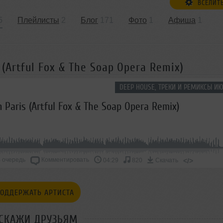
ВСЕЛИТ
5
Плейлисты
2
Блог
171
Фото
1
Афиша
1
is (Artful Fox & The Soap Opera Remix)
DEEP HOUSE, ТРЕКИ И РЕМИКСЫ ИЮ
 In Paris (Artful Fox & The Soap Opera Remix)
 очередь
Комментировать
</>
04:29
820
Скачать
ОДДЕРЖАТЬ АРТИСТА
СКАЖИ ДРУЗЬЯМ