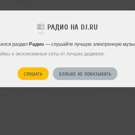
РАДИО НА DJ.RU
вился раздел
Радио
— слушайте лучшую электронную музык
Стиль:
Deep House
айвы и эксклюзивные сеты от лучших диджеев.
Записан: 01 июля 2019
Добавлен: 28 июля 2019, 14:0
СЛУШАТЬ
БОЛЬШЕ НЕ ПОКАЗЫВАТЬ
BPM: 105