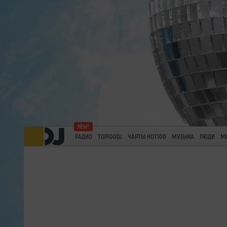
РАДИО
TOP100DJ
ЧАРТЫ HOT100
МУЗЫКА
ЛЮДИ
М