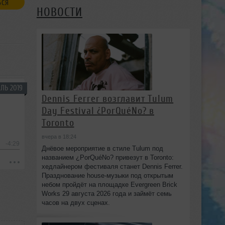
ЬСЯ
НОВОСТИ
ЛЬ 2019
Dennis Ferrer возглавит Tulum
Day Festival ¿PorQuéNo? в
Toronto
вчера в 18:24
-4:29
Днёвое мероприятие в стиле Tulum под
названием ¿PorQuéNo? привезут в Toronto:
хедлайнером фестиваля станет Dennis Ferrer.
Празднование house-музыки под открытым
небом пройдёт на площадке Evergreen Brick
Works 29 августа 2026 года и займёт семь
часов на двух сценах.