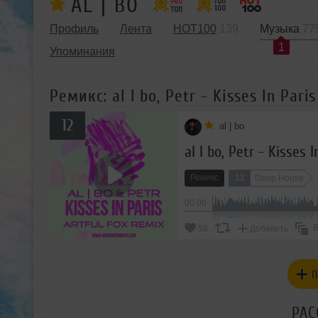
AL | BO
Профиль
Лента
HOT100
139
Музыка
77
1
Упоминания
Ремикс: al l bo, Petr - Kisses In Par
12
al | bo
al l bo, Petr - Kisses
Ремикс
12
Deep House
00:00
В
58
Добавить
П
РАС