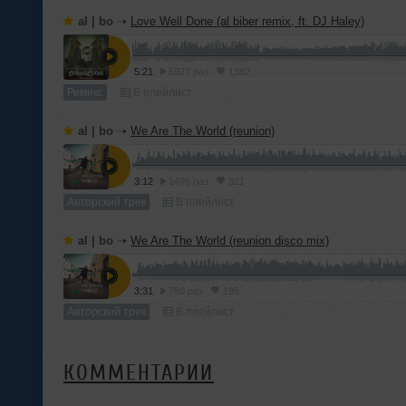
al | bo
➝
Love Well Done (al biber remix, ft. DJ Haley)
5:21
5927 раз
1382
Ремикс
В плейлист
al | bo
➝
We Are The World (reunion)
3:12
1496 раз
321
Авторский трек
В плейлист
al | bo
➝
We Are The World (reunion disco mix)
3:31
750 раз
195
Авторский трек
В плейлист
КОММЕНТАРИИ