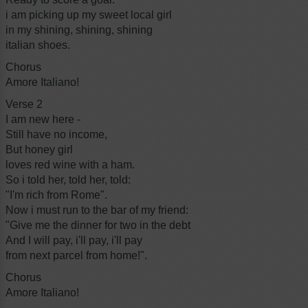
i am picking up my sweet local girl
in my shining, shining, shining
italian shoes.
Chorus
Amore Italiano!
Verse 2
I am new here -
Still have no income,
But honey girl
loves red wine with a ham.
So i told her, told her, told:
"I'm rich from Rome".
Now i must run to the bar of my friend:
"Give me the dinner for two in the debt
And I will pay, i'll pay, i'll pay
from next parcel from home!".
Chorus
Amore Italiano!