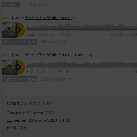
Ремикс
В плейлист
al | bo
➝
We Are The World (reunion)
3:12
1496 раз
321
6.0 MB, 256 
Авторский трек
В плейлист
al | bo
➝
We Are The World (reunion disco mix)
3:31
750 раз
195
6.6 MB, 256
Авторский трек
В плейлист
Стиль:
Disco House
Записан: 16 июля 2019
Добавлен: 19 июля 2019, 14:30
BPM: 133