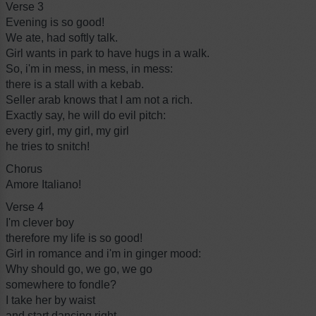
Verse 3
Evening is so good!
We ate, had softly talk.
Girl wants in park to have hugs in a walk.
So, i'm in mess, in mess, in mess:
there is a stall with a kebab.
Seller arab knows that I am not a rich.
Exactly say, he will do evil pitch:
every girl, my girl, my girl
he tries to snitch!
Chorus
Amore Italiano!
Verse 4
I'm clever boy
therefore my life is so good!
Girl in romance and i'm in ginger mood:
Why should go, we go, we go
somewhere to fondle?
I take her by waist
and start dancing right