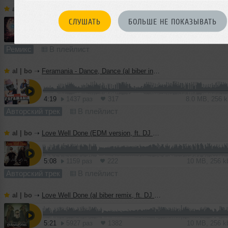
al | bo
➝
T J Kay, DJ Alania - A-Lol-Laj! (al biber remix)
СЛУШАТЬ
БОЛЬШЕ НЕ ПОКАЗЫВАТЬ
1
4:43
3795 раз
919
8.8 MB, 256 
Ремикс
В плейлист
al | bo
➝
Feramania - Dance, Dance (al biber instrumental mix)
4:19
1437 раз
317
8.0 MB, 256 
Авторский трек
В плейлист
al | bo
➝
Love Well Done (EDM version, ft. DJ Haley)
5:08
1159 раз
222
10 MB, 256 
Авторский трек
В плейлист
al | bo
➝
Love Well Done (al biber remix, ft. DJ Haley)
5:21
5927 раз
1382
10 MB, 256 