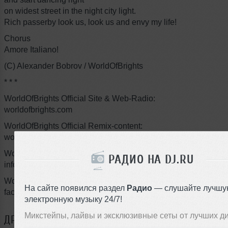
on widest street in the night city light.
Rich passerby look us, look us and envy my life!
Chorus
Amore Italiano!
(C) Alexander Bobrov / WorldOfBrights
* * *
WorldOfBrights Official Site & Web-Radio:
worldofbrights.com
WorldOfBrights Official Remix-content:
worldofbrights.com/pro-zone.php
WorldOfBrights / USOB Label Demo Dropbox:
РАДИО НА DJ.RU
info@worldofbrights.com
WorldOfBrights @ Facebook:
На сайте появился раздел
Радио
— слушайте лучшу
facebook.com/alboonair
электронную музыку 24/7!
Микстейпы, лайвы и эксклюзивные сеты от лучших д
ДРУГИЕ ТРЕКИ
AL | BO