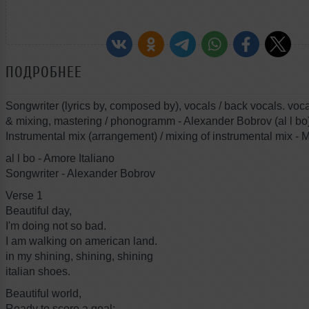
ПОДРОБНЕЕ
Songwriter (lyrics by, composed by), vocals / back vocals. voc
& mixing, mastering / phonogramm - Alexander Bobrov (al l bo)
Instrumental mix (arrangement) / mixing of instrumental mix -
al l bo - Amore Italiano
Songwriter - Alexander Bobrov
Verse 1
Beautiful day,
I'm doing not so bad.
I am walking on american land.
in my shining, shining, shining
italian shoes.
Beautiful world,
Ready to score a goal: