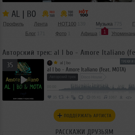
AL | BO
Профиль
Лента
HOT100
139
Музыка
775
П
1
Блог
171
Фото
1
Афиша
1
Упоминан
Авторский трек: al l bo - Amore Italiano (f
ТРЕКИ И
al | bo
35
al l bo - Amore Italiano (feat. MOTA)
Авторский трек
Disco House
00:00
</>
35
05:41
1067
ПОДДЕРЖАТЬ АРТИСТА
РАССКАЖИ ДРУЗЬЯМ