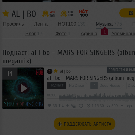
AL | BO
Профиль
Лента
HOT100
139
Музыка
775
П
1
Блог
171
Фото
1
Афиша
1
Упоминан
Подкаст: al l bo - MARS FOR SINGERS (albu
megamix)
ПОДКАСТЫ И РАД
al | bo
14
al l bo - MARS FOR SINGERS (album meg
Подкаст
7
Nu Disco
Deep House
Dis
00:00
</>
35
1:15:30
399
ПОДДЕРЖАТЬ АРТИСТА