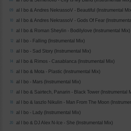
al l bo & Andres NekrassoV - Beautiful (Instrumental Mi
09
al l bo & Andres NekrassoV - Gods Of Fear (Instrumenta
10
al l bo & Roman Sheylin - Bodilylove (Instrumental Mix)
11
al l bo - Falling (Instrumental Mix)
12
al l bo - Sad Story (Instrumental Mix)
13
al l bo & Rimos - Casablanca (Instrumental Mix)
14
al l bo & Mota - Plastic (Instrumental Mix)
15
al l bo - Mars (Instrumental Mix)
16
al l bo & Sairtech, Panarin - Black Tower (Instrumental 
17
al l bo & laszlo Nikulin - Man From The Moon (Instrumen
18
al l bo - Lady (Instrumental Mix)
19
al l bo & DJ Alex N-Ice - She (Instrumental Mix)
20