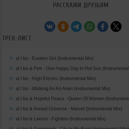
РАССКАЖИ ДРУЗЬЯМ
ТРЕК-ЛИСТ
al l bo - Eastern Girl (Instrumental Mix)
01
al l bo & Petr - One Happy Day In Hot Sun (Instrumental
02
al l bo - High Electric (Instrumental Mix)
03
al l bo - Walking As An Alien (Instrumental Mix)
04
al l bo & Hopeful Peace - Queen Of Women (Instrument
05
al l bo & Inward Universe - Marvel (Instrumental Mix)
06
al l bo & Leerex - Fighters (Instrumental Mix)
07
al l bo & Semenovb - City Is My Band (Instrumental Mix)
08