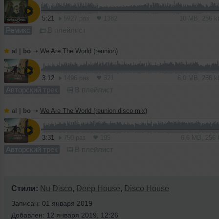
5:21
5927 раз
1382
10 MB, 256 
Ремикс
В плейлист
al | bo
➝
We Are The World (reunion)
3:12
1496 раз
321
6.0 MB, 256 
Авторский трек
В плейлист
al | bo
➝
We Are The World (reunion disco mix)
3:31
750 раз
195
6.6 MB, 256
Авторский трек
В плейлист
Стили:
Nu Disco
,
Deep House
,
Disco House
Записан: 01 января 2019
Добавлен: 12 января 2019, 12:26