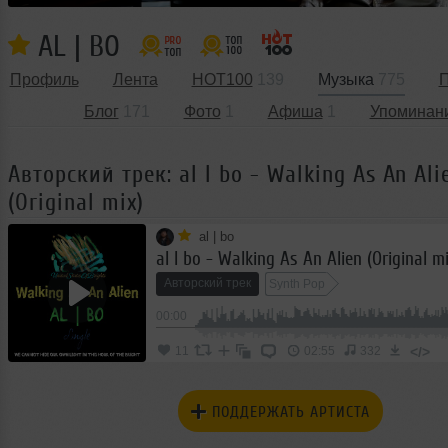
AL | BO
Профиль
Лента
HOT100
139
Музыка
775
П
Блог
171
Фото
1
Афиша
1
Упоминан
Авторский трек: al l bo - Walking As An Ali
(Original mix)
al | bo
al l bo - Walking As An Alien (Original m
Авторский трек
Synth Pop
00:00
</>
11
02:55
332
ПОДДЕРЖАТЬ АРТИСТА