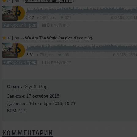
al | bo
➝
We Are The World (reunion)
3:12
1497 раз
321
6.0 MB, 256 
Авторский трек
В плейлист
al | bo
➝
We Are The World (reunion disco mix)
3:31
751 раз
195
6.6 MB, 256
Авторский трек
В плейлист
Стиль:
Synth Pop
Записан: 17 октября 2018
Добавлен: 18 октября 2018, 19:21
BPM: 112
КОММЕНТАРИИ