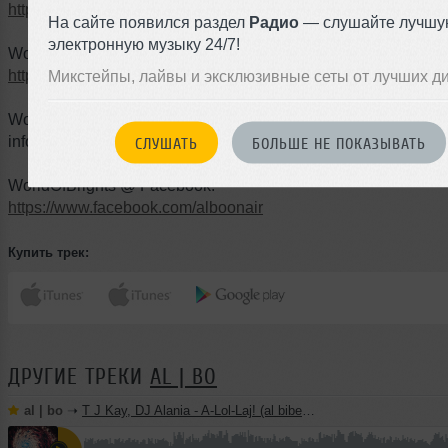
http://worldofbrights.com
На сайте появился раздел
Радио
— слушайте лучшу
электронную музыку 24/7!
WorldOfBrights Ремикспаки и Акапеллы:
http://worldofbrights.com/pro-zone.php
;;
Микстейпы, лайвы и эксклюзивные сеты от лучших д
WorldOfBrights Лейбл Демо-Дропбокс:
info@worldofbrights.com
СЛУШАТЬ
БОЛЬШЕ НЕ ПОКАЗЫВАТЬ
WorldOfBrights @ Facebook:
https://www.facebook.com/alboonair
Купить трек:
ДРУГИЕ ТРЕКИ
AL | BO
al | bo
➝
T J Kay, DJ Alania - A-Lol-Laj! (al biber remix)