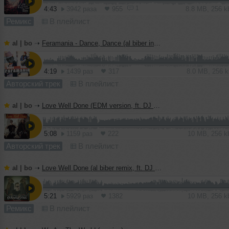
1
4:43
3942 раза
955
8.8 MB, 256 
Ремикс
В плейлист
al | bo
➝
Feramania - Dance, Dance (al biber instrumental mix)
4:19
1439 раз
317
8.0 MB, 256 
Авторский трек
В плейлист
al | bo
➝
Love Well Done (EDM version, ft. DJ Haley)
5:08
1159 раз
222
10 MB, 256 
Авторский трек
В плейлист
al | bo
➝
Love Well Done (al biber remix, ft. DJ Haley)
5:21
5929 раз
1382
10 MB, 256 
Ремикс
В плейлист