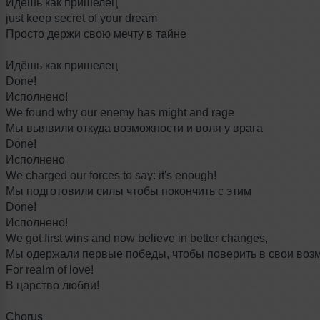
Идёшь как пришелец
just keep secret of your dream
Просто держи свою мечту в тайне
Идёшь как пришелец
Done!
Исполнено!
We found why our enemy has might and rage
Мы выявили откуда возможности и воля у врага
Done!
Исполнено
We charged our forces to say: it's enough!
Мы подготовили силы чтобы покончить с этим
Done!
Исполнено!
We got first wins and now believe in better changes,
Мы одержали первые победы, чтобы поверить в свои во
For realm of love!
В царство любви!
Chorus