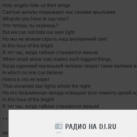
Holy angels hide us their wings
Святые ангелы покрывают нас своими крыльями
What do you have to say now?
Что теперь ты скажешь?
But we can not hide our own light
Но мы не можем скрыть наш внутренний свет
In this hour of the bright
В тот час, когда тайное становится явным
When small alone man makes such biggest things,
Когда одинокий маленький человек творит такие великие
In which no one can believe
Никто в это не верит
That unnamed star lights whole the night
Но его безымянная звезда освещает всю темноту целой н
In this hour of the bright!
В тот час, когда тайное становится явным!
* * *
РАДИО НА DJ.RU
WorldOfBrights Официальный Сайт & Веб-Радио: