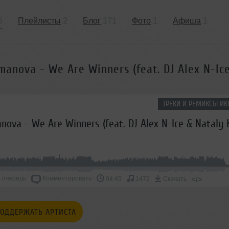
5
Плейлисты
2
Блог
171
Фото
1
Афиша
1
omanova - We Are Winners (feat. DJ Alex N-Ic
ТРЕКИ И РЕМИКСЫ ИЮ
 очередь
Комментировать
</>
04:45
1472
Скачать
ОДДЕРЖАТЬ АРТИСТА