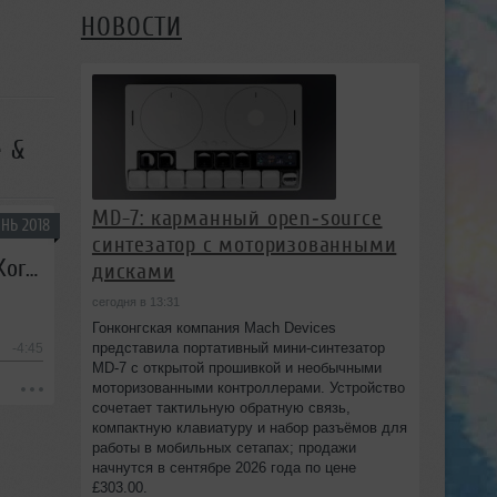
НОВОСТИ
e &
MD-7: карманный open‑source
НЬ 2018
синтезатор с моторизованными
al l bo & Victoria Romanova - We Are Winners (feat. DJ Alex N-Ice & Nataly Kortess)
дисками
сегодня в 13:31
Гонконгская компания Mach Devices
представила портативный мини‑синтезатор
-4:45
MD-7 с открытой прошивкой и необычными
моторизованными контроллерами. Устройство
сочетает тактильную обратную связь,
компактную клавиатуру и набор разъёмов для
работы в мобильных сетапах; продажи
начнутся в сентябре 2026 года по цене
£303.00.