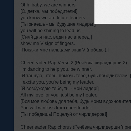
Ohh, baby, we are winners.
[О, детка, мы победители!]
you know we are future leaders.
[Ты знаешь - мы будущие лидеры!]
you will be shining to lead us.
[Сияй для нас, веди нас вперед!]
show me V sign of fingers.
[Покажи мне пальцами знак V (победы).]
Cheerleader Rap Verse 2 (Речёвка чирлидерши 2)
I'm dancing to help you, be winner.
[Я танцую, чтобы помочь тебе, будь победителем! ]
I excite you, you're being my leader.
[Я возбуждаю тебя, ты - мой лидер!]
All my love for you, just be my healer.
[Вся моя любовь для тебя, будь моим вдохновител
You will win!kiss from cheerleader.
[Ты победишь! Поцелуй от чирлидеров!]
Cheerleader Rap chorus (Речёвка чирлидерши 'при