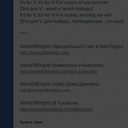
It's for V, it's for V! For victory of you and me!
[Это для V - моей и твоей победы]
It's for V, it's for V! For victory, winning are we!
[Это для V, для победы, побеждающие - это мы!]
* * *
WorldOfBrights Официальный Сайт & Веб-Радио:
http://worldofbrights.com
WorldOfBrights Ремикспаки и Акапеллы:
http://worldofbrights.com/pro-zone.php
WorldOfBrights Лейбл Демо-Дропбокс:
info@worldofbrights.com
WorldOfBrights @ Facebook:
https://www.facebook.com/alboonair
Купить трек: