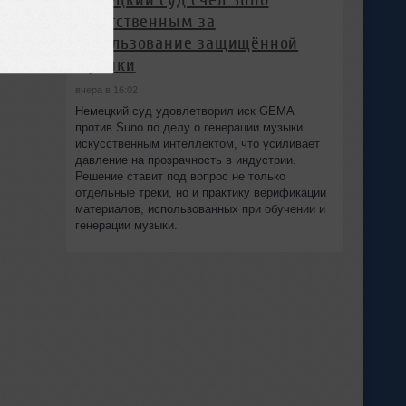
ответственным за
использование защищённой
музыки
вчера в 16:02
Немецкий суд удовлетворил иск GEMA
против Suno по делу о генерации музыки
искусственным интеллектом, что усиливает
давление на прозрачность в индустрии.
Решение ставит под вопрос не только
отдельные треки, но и практику верификации
материалов, использованных при обучении и
генерации музыки.