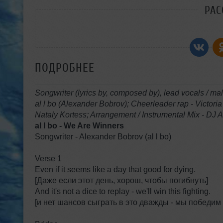
РАС
ПОДРОБНЕЕ
Songwriter (lyrics by, composed by), lead vocals / ma
al l bo (Alexander Bobrov); Cheerleader rap - Victo
Nataly Kortess; Arrangement / Instrumental Mix - DJ A
al l bo - We Are Winners
Songwriter - Alexander Bobrov (al l bo)
Verse 1
Even if it seems like a day that good for dying.
[Даже если этот день, хорош, чтобы погибнуть]
And it's not a dice to replay - we'll win this fighting.
[и нет шансов сыграть в это дважды - мы победим 