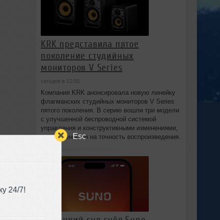
KRK представила пятое
поколение студийных
мониторов V Series
сегодня в 12:00
Компания KRK анонсировала новую линейку
флагманских студийных мониторов V Series
пятого поколения. В серию вошли три модели
с улучшенной беспроводной системой
управления и конструктивными изменениями,
Esc
направленными на точность воспроизведения.
у 24/7!
Немецкий суд счёл Suno