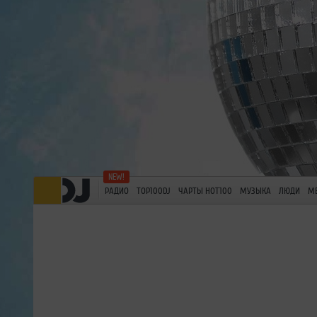
РАДИО
TOP100DJ
ЧАРТЫ HOT100
МУЗЫКА
ЛЮДИ
М