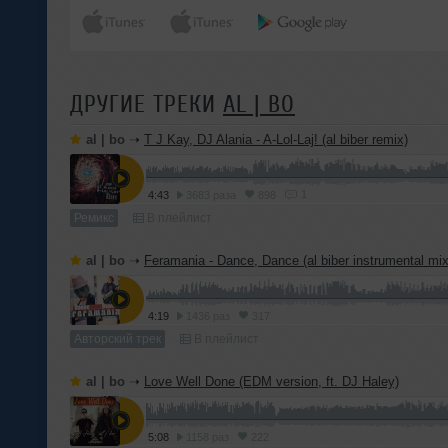
ДРУГИЕ ТРЕКИ
AL | BO
al | bo
➝
T J Kay, DJ Alania - A-Lol-Laj! (al biber remix)
1
4:43
3683 раза
898
Ремикс
В плейлист
al | bo
➝
Feramania - Dance, Dance (al biber instrumental mix
4:19
1436 раз
317
Авторский трек
В плейлист
al | bo
➝
Love Well Done (EDM version, ft. DJ Haley)
5:08
1158 раз
222