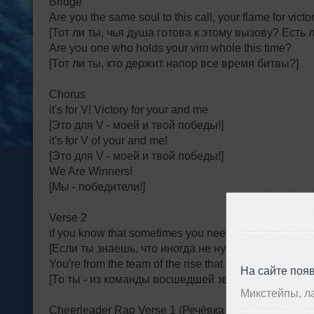
Bridge
Are you the same soul to this call, your flame for vict
[Тот ли ты, чья душа готова к этому вызову? Есть 
Are you one who holds your vim whole this time?
[Тот ли ты, кто держит напор все время битвы?]
Chorus
it's for V! Victory for your and me
[Это для V - моей и твой победы!]
it's for V of your and me!
[Это для V - моей и твой победы!]
We Are Winners!
[Мы - победители!]
Verse 2
if you know that sometimes you need only that win -
[Если ты знаешь, что иногда не нужно ничего, кро
You're from the team of the rise that makes real own 
На сайте поя
[То ты - из команды восшедшей звезды, которая д
Микстейпы, л
Cheerleader Rap Verse 1 (Речёвка чирлидерши 1)