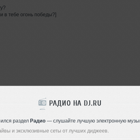
ory?
ли в тебе огонь победы?]
РАДИО НА DJ.RU
ме победы,]
dream.
вился раздел
Радио
— слушайте лучшую электронную музык
елает свои мечты реальностью.]
айвы и эксклюзивные сеты от лучших диджеев.