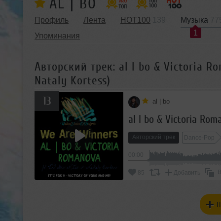
AL | BO
Профиль
Лента
HOT100
139
Музыка
77
1
Упоминания
Авторский трек: al l bo & Victoria R
Nataly Kortess)
13
al | bo
Авторский трек
Dance-Pop
00:00
В
85
Добавить
П