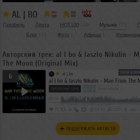
AL | BO
Профиль
Лента
HOT100
139
Музыка
775
П
Блог
171
Фото
1
Афиша
1
Упоминан
Авторский трек: al l bo & laszlo Nikulin - 
The Moon (Original Mix)
ТРЕКИ И РЕ
al | bo
6
Авторский трек
2
Deep House
00:00
</>
87
04:40
1317
ПОДДЕРЖАТЬ АРТИСТА