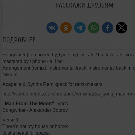
РАССКАЖИ ДРУЗЬЯМ
ПОДРОБНЕЕ
Songwriter (composed by, lyrics by), vocals / back vocals, voca
mastered by / phono - al l bo
Arrangement (remix), instrumental track, instrumental track mix
Nikulin
Acapella & Synths Remixpack for remixmakers:
http://worldofbrights.com/pro-zone/remixpacks_song_manfr
"Man From The Moon"
Lyrics
Songwriter - Alexander Bobrov
Verse 1
There's not my house or home:
Just a beautiful space,