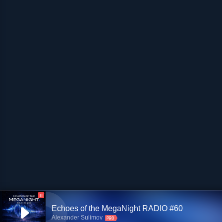
П
Echoes of the MegaNight RADIO #60
Alexander Sulimov