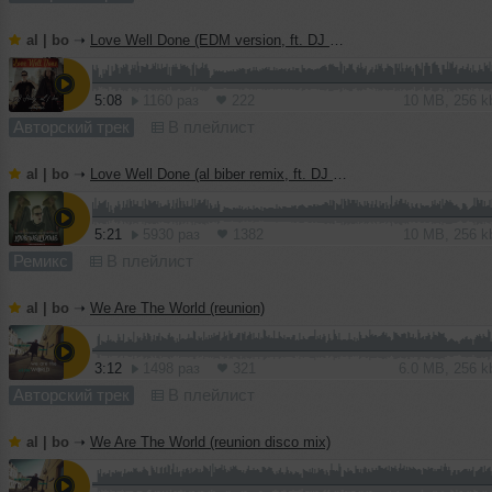
al | bo
➝
Love Well Done (EDM version, ft. DJ Haley)
5:08
1160 раз
222
10 MB, 256 
Авторский трек
В плейлист
al | bo
➝
Love Well Done (al biber remix, ft. DJ Haley)
5:21
5930 раз
1382
10 MB, 256 
Ремикс
В плейлист
al | bo
➝
We Are The World (reunion)
3:12
1498 раз
321
6.0 MB, 256 
Авторский трек
В плейлист
al | bo
➝
We Are The World (reunion disco mix)