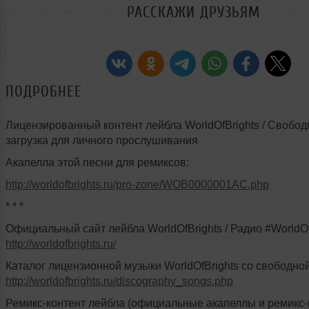
РАССКАЖИ ДРУЗЬЯМ
ПОДРОБНЕЕ
Лицензированный контент лейбла WorldOfBrights / Свобод
загрузка для личного прослушивания
Акапелла этой песни для ремиксов:
http://worldofbrights.ru/pro-zone/WOB0000001AC.php
* * *
Официальный сайт лейбла WorldOfBrights / Радио #WorldOf
http://worldofbrights.ru/
Каталог лицензионной музыки WorldOfBrights со свободной
http://worldofbrights.ru/discography_songs.php
Ремикс-контент лейбла (официальные акапеллы и ремикс-