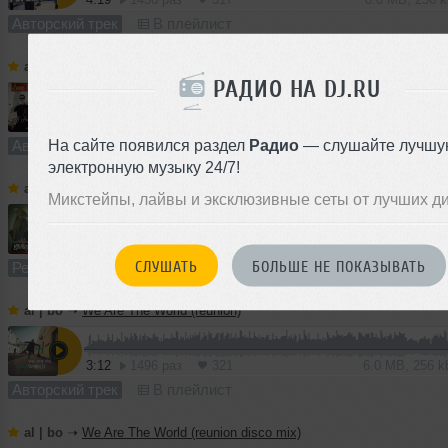
Авторский трек
В плейлист
al | bo
➝
Love Well Done (EDM version, ft. DJ Haley)
РАДИО НА DJ.RU
5:08
1158 раз
222
10 MB, 256 
На сайте появился раздел
Радио
— слушайте лучшу
Авторский трек
В плейлист
электронную музыку 24/7!
al | bo
➝
Love Well Done (al biber remix, ft. DJ Haley)
Микстейпы, лайвы и эксклюзивные сеты от лучших д
5:21
5927 раз
1382
10 MB, 256 
СЛУШАТЬ
БОЛЬШЕ НЕ ПОКАЗЫВАТЬ
Ремикс
В плейлист
al | bo
➝
We Are The World (reunion)
3:12
1496 раз
321
6.0 MB, 256 
Авторский трек
В плейлист
al | bo
➝
We Are The World (reunion disco mix)