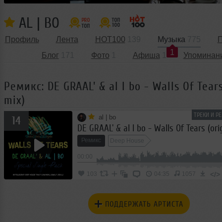
AL | BO
Профиль
Лента
HOT100
139
Музыка
775
П
1
Блог
171
Фото
1
Афиша
1
Упоминан
Ремикс: DE GRAAL' & al l bo - Walls Of Tears
mix)
ТРЕКИ И Р
al | bo
14
DE GRAAL' & al l bo - Walls Of Tears (ori
Ремикс
Deep House
00:00
</>
103
04:35
1057
ПОДДЕРЖАТЬ АРТИСТА