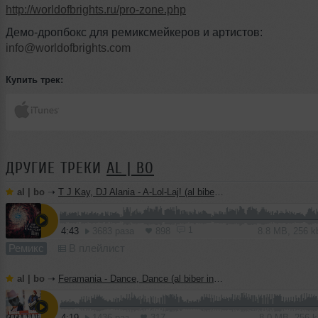
http://worldofbrights.ru/pro-zone.php
Демо-дропбокс для ремиксмейкеров и артистов:
info@worldofbrights.com
Купить трек:
ДРУГИЕ ТРЕКИ
AL | BO
al | bo
➝
T J Kay, DJ Alania - A-Lol-Laj! (al biber remix)
1
4:43
3683 раза
898
8.8 MB, 256 
Ремикс
В плейлист
al | bo
➝
Feramania - Dance, Dance (al biber instrumental mix)
4:19
1436 раз
317
8.0 MB, 256 