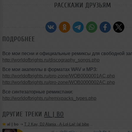
РАССКАЖИ ДРУЗЬЯМ
ПОДРОБНЕЕ
Все мои песни и официальные ремиксы для свободной заг
http://worldofbrights.ru/discography_songs.php
Все мои акапеллы в форматах WAV и MP3:
http://worldofbrights.ru/pro-zone/WOB0000001AC.php
http://worldofbrights.ru/pro-zone/WOB0000002AC.php
Все синтезаторные ремикспаки:
http://worldofbrights.ru/remixpacks_types.php
ДРУГИЕ ТРЕКИ
AL | BO
al | bo
➝
T J Kay, DJ Alania - A-Lol-Laj! (al biber remix)