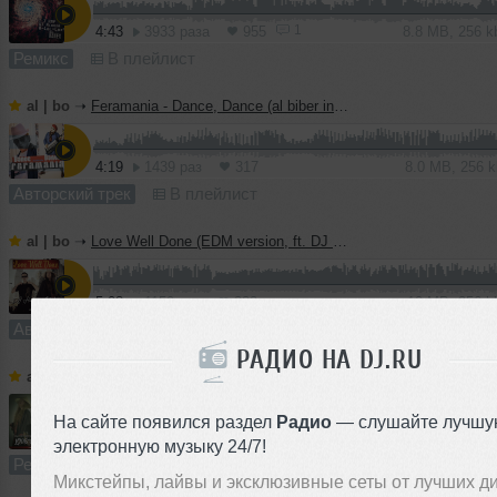
1
4:43
3933 раза
955
8.8 MB, 256 
Ремикс
В плейлист
al | bo
➝
Feramania - Dance, Dance (al biber instrumental mix)
4:19
1439 раз
317
8.0 MB, 256 
Авторский трек
В плейлист
al | bo
➝
Love Well Done (EDM version, ft. DJ Haley)
5:08
1159 раз
222
10 MB, 256 
Авторский трек
В плейлист
РАДИО НА DJ.RU
al | bo
➝
Love Well Done (al biber remix, ft. DJ Haley)
На сайте появился раздел
Радио
— слушайте лучшу
5:21
5929 раз
1382
10 MB, 256 
электронную музыку 24/7!
Ремикс
В плейлист
Микстейпы, лайвы и эксклюзивные сеты от лучших д