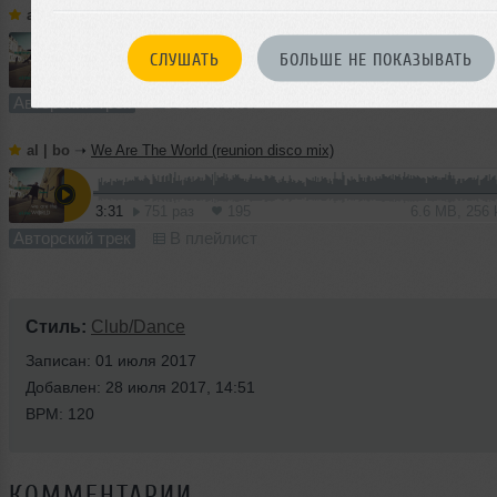
al | bo
➝
We Are The World (reunion)
СЛУШАТЬ
БОЛЬШЕ НЕ ПОКАЗЫВАТЬ
3:12
1497 раз
321
6.0 MB, 256 
Авторский трек
В плейлист
al | bo
➝
We Are The World (reunion disco mix)
3:31
751 раз
195
6.6 MB, 256
Авторский трек
В плейлист
Стиль:
Club/Dance
Записан: 01 июля 2017
Добавлен: 28 июля 2017, 14:51
BPM: 120
КОММЕНТАРИИ