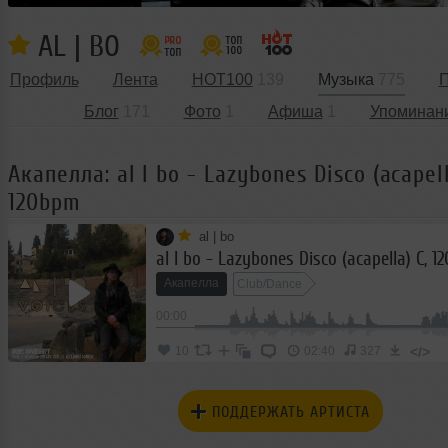
AL | BO
Профиль
Лента
HOT100
139
Музыка
775
П
Блог
171
Фото
1
Афиша
1
Упоминан
Акапелла: al l bo - Lazybones Disco (acapell
120bpm
al | bo
al l bo - Lazybones Disco (acapella) C, 
Акапелла
Club/Dance
00:00
</>
10
02:40
327
ПОДДЕРЖАТЬ АРТИСТА