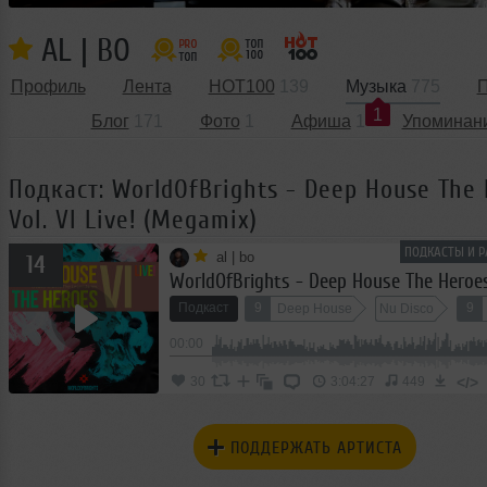
AL | BO
Профиль
Лента
HOT100
139
Музыка
775
П
1
Блог
171
Фото
1
Афиша
1
Упоминан
Подкаст: WorldOfBrights - Deep House The
Vol. VI Live! (Megamix)
ПОДКАСТЫ И Р
al | bo
14
Подкаст
9
9
Deep House
Nu Disco
00:00
</>
30
3:04:27
449
ПОДДЕРЖАТЬ АРТИСТА