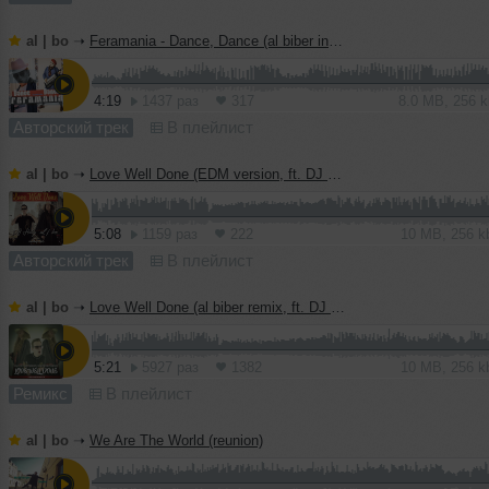
al | bo
➝
Feramania - Dance, Dance (al biber instrumental mix)
4:19
1437 раз
317
8.0 MB, 256 
Авторский трек
В плейлист
al | bo
➝
Love Well Done (EDM version, ft. DJ Haley)
5:08
1159 раз
222
10 MB, 256 
Авторский трек
В плейлист
al | bo
➝
Love Well Done (al biber remix, ft. DJ Haley)
5:21
5927 раз
1382
10 MB, 256 
Ремикс
В плейлист
al | bo
➝
We Are The World (reunion)