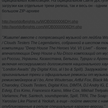
официальных композиций. На официальном сайте доступ
загрузки как отдельные треки релиза, так и весь он - одним 
большом ZIP-архиве
http://worldofbrights.ru/WOB0000006DH.php
http://worldofbrights.com/WOB0000006DH.php
"Живите! вместе с потрясающей музыкой от лейбла Wor
/ Clouds Testers The Legendaries, собранной в шестом то
компиляции "Deep House The Heroes Vol. VI: Live!" - более
впечатляющих Deep House и Nu-Disco композиций от м
из России, Украины, Казахстана, Бельгии, Турции и Арге
включая несокрушимого долгожителя национального хау
"London Awaits" (by Digital Kiss, al l bo & Spill). Загружайт
оригинальные треки и официальные ремиксы от музыка
ремиксмейкеров al l bo, Arne Woutersax, Artful Fox, Black Ma
Charodey, Clouds Testers, Digital Kiss, DIMTA, DJ Andry IG, 
Edvig, Ess Kimo, Francesco Kaino, Mike Cox, Mikhail Tretyako
Varlamov, Petr, Sairtech, soundsperale, Spill, TRN, The Soap
Yaroslav Like Planet & Yeckah, а еще - пойте вместе с на
опубликованные в релизе специальные караоке-версии."