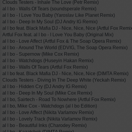
Clouds Testers - Inhale The Love (Petr Remix)
al l bo - Walls Of Tears (soundsperale Remix)
al l bo - I Love You Baby (Yaroslav Like Planet Remix)
al l bo - Deep In My Soul (DJ Andry IG Remix)
al l bo feat. Black Mafia DJ - Nice, Nice, Nice (Artful Fox Remi
Artful Fox feat. al l bo - I Love You Baby (Original Mix)
al l bo - Love Affect (Artful Fox & The Soap Opera Remix)
al l bo - Around The World (EDVIG, The Soap Opera Remix)
al l bo - Supernow (Mike Cox Remix)
al l bo - Watchdogs (Huseyin Hakan Remix)
al l bo - Walls Of Tears (Artful Fox Remix)
al l bo feat. Black Mafia DJ - Nice, Nice, Nice (DIMTA Remix)
Clouds Testers - Diving In The Deep White (Yeckah Remix)
al l bo - Hidden Cry (DJ Andry IG Remix)
al l bo - Deep In My Soul (Mike Cox Remix)
al l bo, Sairtech - Road To Nowhere (Artful Fox Remix)
al l bo, Mike Cox - Watchdogs (al l bo Edition)
al l bo - Love Affect (Nikita Varlamov Remix)
al l bo - Lovely Track (Nikita Varlamov Remix)
al l bo - Beautiful Inks (Charodey Remix)
al l bo - Kazatchok (DIMTA Remix)