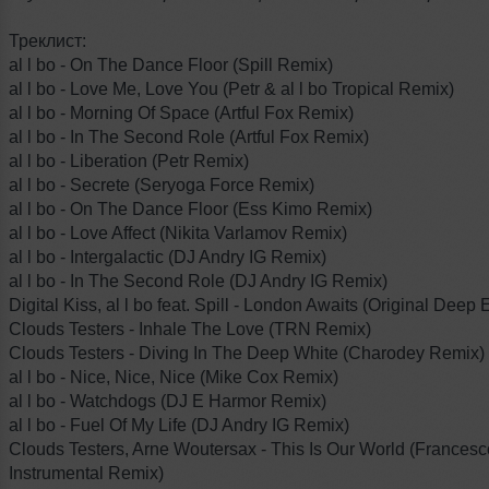
Треклист:
al l bo - On The Dance Floor (Spill Remix)
al l bo - Love Me, Love You (Petr & al l bo Tropical Remix)
al l bo - Morning Of Space (Artful Fox Remix)
al l bo - In The Second Role (Artful Fox Remix)
al l bo - Liberation (Petr Remix)
al l bo - Secrete (Seryoga Force Remix)
al l bo - On The Dance Floor (Ess Kimo Remix)
al l bo - Love Affect (Nikita Varlamov Remix)
al l bo - Intergalactic (DJ Andry IG Remix)
al l bo - In The Second Role (DJ Andry IG Remix)
Digital Kiss, al l bo feat. Spill - London Awaits (Original Deep E
Clouds Testers - Inhale The Love (TRN Remix)
Clouds Testers - Diving In The Deep White (Charodey Remix)
al l bo - Nice, Nice, Nice (Mike Cox Remix)
al l bo - Watchdogs (DJ E Harmor Remix)
al l bo - Fuel Of My Life (DJ Andry IG Remix)
Clouds Testers, Arne Woutersax - This Is Our World (Frances
Instrumental Remix)