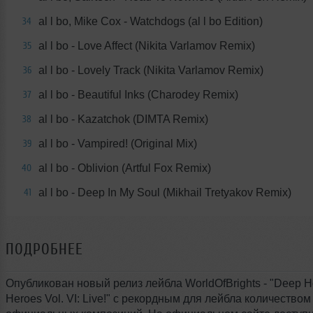
al l bo, Mike Cox - Watchdogs (al l bo Edition)
34
al l bo - Love Affect (Nikita Varlamov Remix)
35
al l bo - Lovely Track (Nikita Varlamov Remix)
36
al l bo - Beautiful Inks (Charodey Remix)
37
al l bo - Kazatchok (DIMTA Remix)
38
al l bo - Vampired! (Original Mix)
39
al l bo - Oblivion (Artful Fox Remix)
40
al l bo - Deep In My Soul (Mikhail Tretyakov Remix)
41
ПОДРОБНЕЕ
Опубликован новый релиз лейбла WorldOfBrights - "Deep 
Heroes Vol. VI: Live!" с рекордным для лейбла количеством