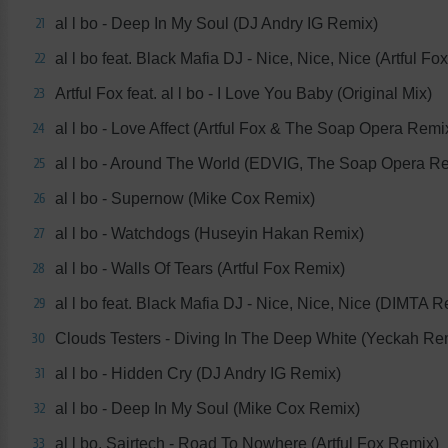
al l bo - Deep In My Soul (DJ Andry IG Remix)
21
al l bo feat. Black Mafia DJ - Nice, Nice, Nice (Artful F
22
Artful Fox feat. al l bo - I Love You Baby (Original Mix)
23
al l bo - Love Affect (Artful Fox & The Soap Opera Remi
24
al l bo - Around The World (EDVIG, The Soap Opera R
25
al l bo - Supernow (Mike Cox Remix)
26
al l bo - Watchdogs (Huseyin Hakan Remix)
27
al l bo - Walls Of Tears (Artful Fox Remix)
28
al l bo feat. Black Mafia DJ - Nice, Nice, Nice (DIMTA R
29
Clouds Testers - Diving In The Deep White (Yeckah Re
30
al l bo - Hidden Cry (DJ Andry IG Remix)
31
al l bo - Deep In My Soul (Mike Cox Remix)
32
al l bo, Sairtech - Road To Nowhere (Artful Fox Remix)
33