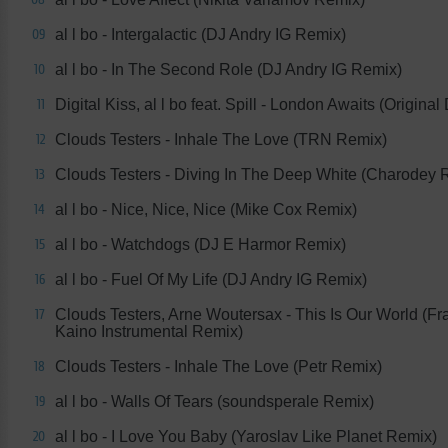
al l bo - Intergalactic (DJ Andry IG Remix)
09
al l bo - In The Second Role (DJ Andry IG Remix)
10
Digital Kiss, al l bo feat. Spill - London Awaits (Original
11
Clouds Testers - Inhale The Love (TRN Remix)
12
Clouds Testers - Diving In The Deep White (Charodey 
13
al l bo - Nice, Nice, Nice (Mike Cox Remix)
14
al l bo - Watchdogs (DJ E Harmor Remix)
15
al l bo - Fuel Of My Life (DJ Andry IG Remix)
16
Clouds Testers, Arne Woutersax - This Is Our World (F
17
Kaino Instrumental Remix)
Clouds Testers - Inhale The Love (Petr Remix)
18
al l bo - Walls Of Tears (soundsperale Remix)
19
al l bo - I Love You Baby (Yaroslav Like Planet Remix)
20