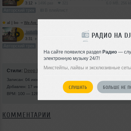
3:12
1496 раз
321
6.0 MB, 256 
Авторский трек
В плейлист
al | bo
➝
We Are The World (reunion disco mix)
РАДИО НА DJ
3:31
750 раз
195
6.6 MB, 256
Авторский трек
В плейлист
На сайте появился раздел
Радио
— слу
электронную музыку 24/7!
Микстейпы, лайвы и эксклюзивные сеты
Стили:
Deep House
,
Nu Disco
,
Club/Dance
Записан: 04 июня 2017
Добавлен: 17 июня 2017, 02:37
СЛУШАТЬ
БОЛЬШЕ НЕ П
BPM: 100 — 128
КОММЕНТАРИИ