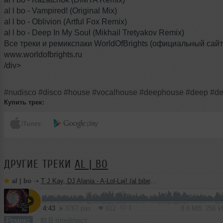
al l bo - Vampired! (Original Mix)
al l bo - Oblivion (Artful Fox Remix)
al l bo - Deep In My Soul (Mikhail Tretyakov Remix)
Все треки и ремикспаки WorldOfBrights (официальный сайт
www.worldofbrights.ru
/div>
#nudisco
#disco
#house
#vocalhouse
#deephouse
#deep
#d
Купить трек:
ДРУГИЕ ТРЕКИ
AL | BO
al | bo
➝
T J Kay, DJ Alania - A-Lol-Laj! (al biber remix)
1
4:43
3767 раз
912
8.8 MB, 256 
Ремикс
В плейлист