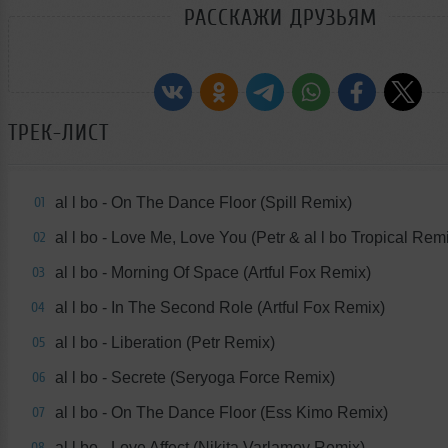
РАССКАЖИ ДРУЗЬЯМ
ТРЕК-ЛИСТ
al l bo - On The Dance Floor (Spill Remix)
01
al l bo - Love Me, Love You (Petr & al l bo Tropical Rem
02
al l bo - Morning Of Space (Artful Fox Remix)
03
al l bo - In The Second Role (Artful Fox Remix)
04
al l bo - Liberation (Petr Remix)
05
al l bo - Secrete (Seryoga Force Remix)
06
al l bo - On The Dance Floor (Ess Kimo Remix)
07
al l bo - Love Affect (Nikita Varlamov Remix)
08