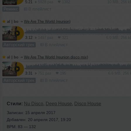
5:21
5928 раз
1382
10 MB, 256 
Ремикс
В плейлист
al | bo
➝
We Are The World (reunion)
3:12
1497 раз
321
6.0 MB, 256 
Авторский трек
В плейлист
al | bo
➝
We Are The World (reunion disco mix)
3:31
751 раз
195
6.6 MB, 256
Авторский трек
В плейлист
Стили:
Nu Disco
,
Deep House
,
Disco House
Записан: 15 апреля 2017
Добавлен: 20 апреля 2017, 19:20
BPM: 83 — 132