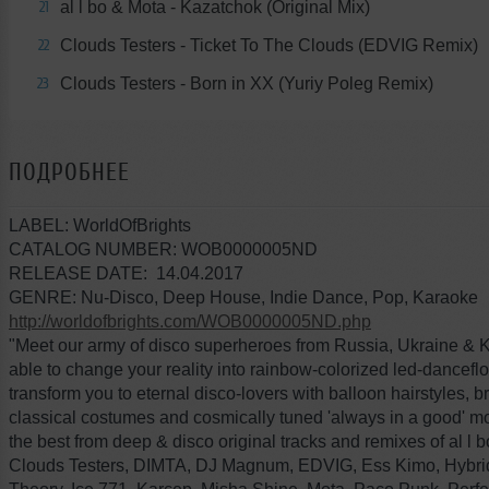
al l bo & Mota - Kazatchok (Original Mix)
21
Clouds Testers - Ticket To The Clouds (EDVIG Remix)
22
Clouds Testers - Born in XX (Yuriy Poleg Remix)
23
ПОДРОБНЕЕ
LABEL: WorldOfBrights
CATALOG NUMBER: WOB0000005ND
RELEASE DATE: 14.04.2017
GENRE: Nu-Disco, Deep House, Indie Dance, Pop, Karaoke
http://worldofbrights.com/WOB0000005ND.php
"Meet our army of disco superheroes from Russia, Ukraine &
able to change your reality into rainbow-colorized led-dancefl
transform you to eternal disco-lovers with balloon hairstyles, br
classical costumes and cosmically tuned 'always in a good' m
the best from deep & disco original tracks and remixes of al l bo
Clouds Testers, DIMTA, DJ Magnum, EDVIG, Ess Kimo, Hybri