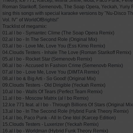
Theory, Ice 771, Karcep, Misha Shine, Mota, Paco Punk, Perf
Roman Starikoff, Semenovb, The Soap Opera, Yeckah, Yuriy 
sing this songs with special karaoke versions by "Nu-Disco T
Vol. IV" of WorldOfBrights!"
Tracklist of megamix:
01.al l bo - Symantec Clime (The Soap Opera Remix)
02.al l bo - In The Second Role (Original Mix)
03.al l bo - Love Me, Love You (Ess Kimo Remix)
04.Clouds Testers - Inhale The Love (Roman Starikoff Remix)
05.al l bo - Rocket Star (Semenovb Remix)
06.al l bo - Accused In Fashion Crime (Semenovb Remix)
07.al l bo - Love Me, Love You (DIMTA Remix)
08.al l bo & Big Arti - So Good! (Original Mix)
09.Clouds Testers - Old Dirigible (Yeckah Remix)
10.al l bo - Walls Of Tears (Perfect Team Remix)
11.al l bo - Moscow Matrix (al l bo Remix)
12.Ice 771 feat. al l bo - Through Billions Of Stars (Original Mi
13.al l bo - In The Second Role (Hybrid Funk Theory Remix)
14.al l bo, Paco Punk - All In One Idol (Karcep Edition)
15.Clouds Testers - Luxerizer (Yeckah Remix)
16.al l bo - Worldman (Hybrid Funk Theory Remix)