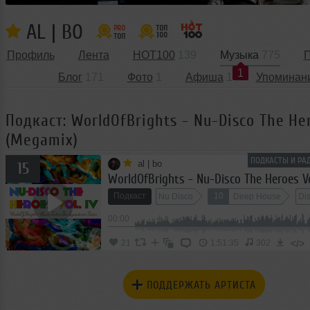
AL | BO
Профиль
Лента
HOT100
139
Музыка
775
П
1
Блог
171
Фото
1
Афиша
1
Упоминан
Подкаст: WorldOfBrights - Nu-Disco The Her
(Megamix)
ПОДКАСТЫ И РА
al | bo
15
Подкаст
10
Nu Disco
Deep House
Di
00:00
</>
21
1:51:35
302
ПОДДЕРЖАТЬ АРТИСТА