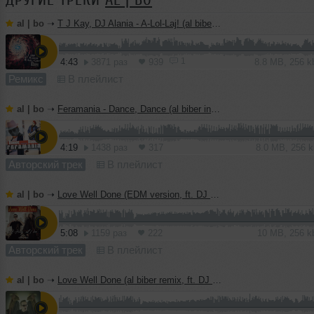
al | bo
➝
T J Kay, DJ Alania - A-Lol-Laj! (al biber remix)
1
4:43
3871 раз
939
8.8 MB, 256 
Ремикс
В плейлист
al | bo
➝
Feramania - Dance, Dance (al biber instrumental mix)
4:19
1438 раз
317
8.0 MB, 256 
Авторский трек
В плейлист
al | bo
➝
Love Well Done (EDM version, ft. DJ Haley)
5:08
1159 раз
222
10 MB, 256 
Авторский трек
В плейлист
al | bo
➝
Love Well Done (al biber remix, ft. DJ Haley)