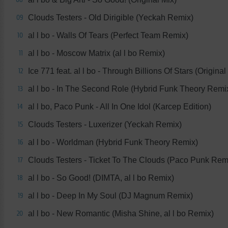
Clouds Testers - Old Dirigible (Yeckah Remix)
09
al l bo - Walls Of Tears (Perfect Team Remix)
10
al l bo - Moscow Matrix (al l bo Remix)
11
Ice 771 feat. al l bo - Through Billions Of Stars (Original
12
al l bo - In The Second Role (Hybrid Funk Theory Remi
13
al l bo, Paco Punk - All In One Idol (Karcep Edition)
14
Clouds Testers - Luxerizer (Yeckah Remix)
15
al l bo - Worldman (Hybrid Funk Theory Remix)
16
Clouds Testers - Ticket To The Clouds (Paco Punk Rem
17
al l bo - So Good! (DIMTA, al l bo Remix)
18
al l bo - Deep In My Soul (DJ Magnum Remix)
19
al l bo - New Romantic (Misha Shine, al l bo Remix)
20