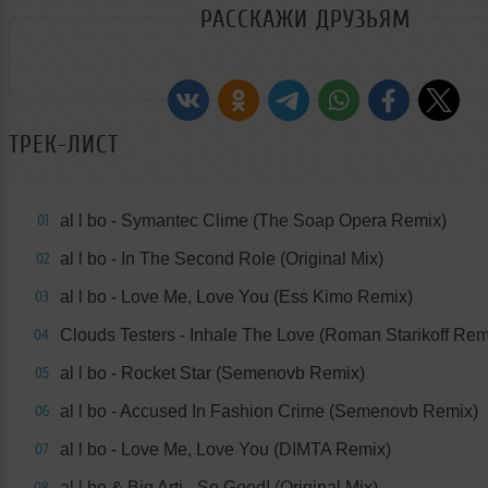
РАССКАЖИ ДРУЗЬЯМ
ТРЕК-ЛИСТ
al l bo - Symantec Clime (The Soap Opera Remix)
01
al l bo - In The Second Role (Original Mix)
02
al l bo - Love Me, Love You (Ess Kimo Remix)
03
Clouds Testers - Inhale The Love (Roman Starikoff Rem
04
al l bo - Rocket Star (Semenovb Remix)
05
al l bo - Accused In Fashion Crime (Semenovb Remix)
06
al l bo - Love Me, Love You (DIMTA Remix)
07
al l bo & Big Arti - So Good! (Original Mix)
08