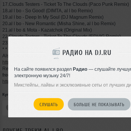
17.Clouds Testers - Ticket To The Clouds (Paco Punk Remix)
18.al l bo - So Good! (DIMTA, al l bo Remix)
19.al l bo - Deep In My Soul (DJ Magnum Remix)
20.al l bo - New Romantic (Misha Shine, al l bo Remix)
21.al l bo & Mota - Kazatchok (Original Mix)
22.Clouds Testers - Ticket To The Clouds (EDVIG Remix)
23.Clouds Testers - Born in XX (Yuriy Poleg Remix)
* * *
РАДИО НА DJ.RU
Also do not forget to support us below:
https://www.facebook.com/alboonair
;;
Remixpacks, vocal & saxophone acapellas of WorldOfBrights 
На сайте появился раздел
Радио
— слушайте лучшу
free:
электронную музыку 24/7!
http://worldofbrights.com/pro-zone.php
Микстейпы, лайвы и эксклюзивные сеты от лучших д
Купить трек:
СЛУШАТЬ
БОЛЬШЕ НЕ ПОКАЗЫВАТЬ
ДРУГИЕ ТРЕКИ
AL | BO