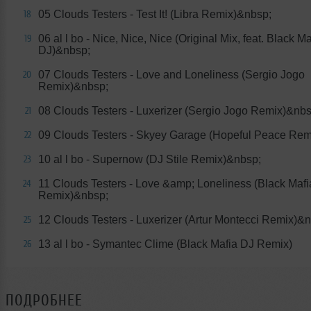
05 Clouds Testers - Test It! (Libra Remix)&nbsp;
18
06 al l bo - Nice, Nice, Nice (Original Mix, feat. Black Ma
19
DJ)&nbsp;
07 Clouds Testers - Love and Loneliness (Sergio Jogo
20
Remix)&nbsp;
08 Clouds Testers - Luxerizer (Sergio Jogo Remix)&nbs
21
09 Clouds Testers - Skyey Garage (Hopeful Peace Rem
22
10 al l bo - Supernow (DJ Stile Remix)&nbsp;
23
11 Clouds Testers - Love &amp; Loneliness (Black Maf
24
Remix)&nbsp;
12 Clouds Testers - Luxerizer (Artur Montecci Remix)&
25
13 al l bo - Symantec Clime (Black Mafia DJ Remix)
26
ПОДРОБНЕЕ