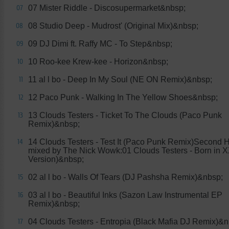
07 Mister Riddle - Discosupermarket&nbsp;
07
08 Studio Deep - Mudrost' (Original Mix)&nbsp;
08
09 DJ Dimi ft. Raffy MC - To Step&nbsp;
09
10 Roo-kee Krew-kee - Horizon&nbsp;
10
11 al l bo - Deep In My Soul (NE ON Remix)&nbsp;
11
12 Paco Punk - Walking In The Yellow Shoes&nbsp;
12
13 Clouds Testers - Тicket To The Clouds (Paco Punk
13
Remix)&nbsp;
14 Clouds Testers - Test It (Paco Punk Remix)Second H
14
mixed by The Nick Wowk:01 Clouds Testers - Born in 
Version)&nbsp;
02 al l bo - Walls Of Tears (DJ Pashsha Remix)&nbsp;
15
03 al l bo - Beautiful Inks (Sazon Law Instrumental EP
16
Remix)&nbsp;
04 Clouds Testers - Entropia (Black Mafia DJ Remix)&n
17