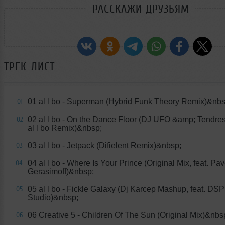
РАССКАЖИ ДРУЗЬЯМ
ТРЕК-ЛИСТ
01 al l bo - Superman (Hybrid Funk Theory Remix)&nbs
01
02 al l bo - On the Dance Floor (DJ UFO &amp; Tendre
02
al l bo Remix)&nbsp;
03 al l bo - Jetpack (Difielent Remix)&nbsp;
03
04 al l bo - Where Is Your Prince (Original Mix, feat. Pav
04
Gerasimoff)&nbsp;
05 al l bo - Fickle Galaxy (Dj Karcep Mashup, feat. DSP
05
Studio)&nbsp;
06 Creative 5 - Children Of The Sun (Original Mix)&nbs
06