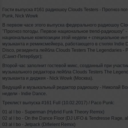
Гости выпуска #161 радиошоу Clouds Testers - Прогноз по
Punk, Nick Wowk
В первом часе этого выпуска федерального радиошоу Cloud
"Прогноз погоды. Первое национальное trend-радиошоу" -
национальные композиции этой недели + специальное ин
музыканта и ремиксмейкера, работающего в стилях Indie D
Disco, резидента лейбла Clouds Testers The Legendaries - 
(Санкт-Петербург);
Второй час заполнит гостевой микс, созданный при участи
музыкального редактора лейбла Clouds Testers The Legend
музыканта и диджея - Nick Wowk (Москва).
Ведущий и музыкальный редактор радиошоу - Николай Во
недели - Indie Dance.
Треклист выпуска #161 Full (10.02.2017) / Paco Punk:
01 al l bo - Superman (Hybrid Funk Theory Remix)
02 al l bo - On the Dance Floor (DJ UFO & Tendresse Rage, al
03 al l bo - Jetpack (Difielent Remix)