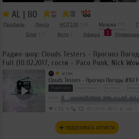
AL | BO
Профиль
Лента
HOT100
139
Музыка
775
П
1
Блог
171
Фото
1
Афиша
1
Упоминан
Радио-шоу: Clouds Testers - Прогноз Пого
Full (10.02.2017, гости - Paco Punk, Nick Wo
al | bo
Радио-шоу
Deep House
Nu Disco
Hous
00:00
</>
8
1:59:16
53
ПОДДЕРЖАТЬ АРТИСТА