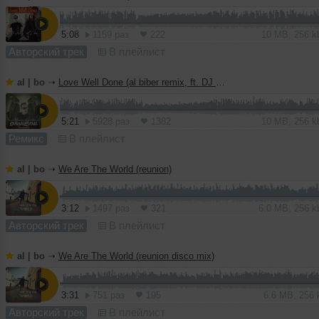
5:08
1159 раз
222
10 MB, 256 
Авторский трек
В плейлист
al | bo
➝
Love Well Done (al biber remix, ft. DJ Haley)
5:21
5928 раз
1382
10 MB, 256 
Ремикс
В плейлист
al | bo
➝
We Are The World (reunion)
3:12
1497 раз
321
6.0 MB, 256 
Авторский трек
В плейлист
al | bo
➝
We Are The World (reunion disco mix)
3:31
751 раз
195
6.6 MB, 256
Авторский трек
В плейлист