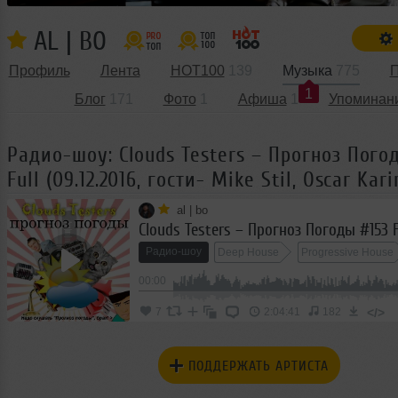
AL | BO
Профиль
Лента
HOT100
139
Музыка
775
П
1
Блог
171
Фото
1
Афиша
1
Упоминан
Радио-шоу: Clouds Testers – Прогноз Пого
Full (09.12.2016, гости- Mike Stil, Oscar Kar
al | bo
Радио-шоу
Deep House
Progressive House
00:00
House
Club/Dance
</>
7
2:04:41
182
ПОДДЕРЖАТЬ АРТИСТА