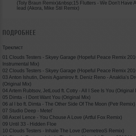
(Toly Braun Remix)&nbsp;15 Flutters - We Don't Have A
lead (Akora, Mike Stil Remix)
ПОДРОБНЕЕ
Треклист
01 Clouds Testers - Skyey Garage (Hopeful Peace Remix 201
Instrumental Mix)
02 Clouds Testers - Skyey Garage (Hopeful Peace Remix 201
03 Anton Ishutin, Denis Agamirov ft. Deniz Reno - Anaklia's 
(Original Mix)
04 Artem Rubtsov, JetLoud ft. Cotry - All I See Is You (Original 
05 Dimta - I Dont Want You (Original Mix)
06 al l bo ft. Dimta - The Other Side Of The Moon (Petr Remix)
07 Studio Deep - Metel'
08 Axcel Lence - You Chouse A Love (Artful Fox Remix)
09 Until 33 - Hidden Floe
10 Clouds Testers - Inhale The Love (DemetreoS Remix)