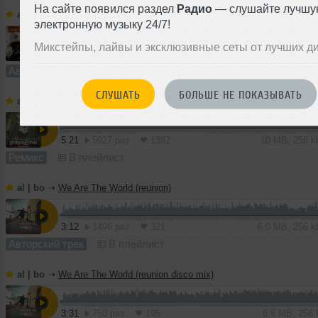
На сайте появился раздел
Радио
— слушайте лучшу
al | bo
➝
Love Well Done (EDM version, ft. DJ Haley)
электронную музыку 24/7!
Микстейпы, лайвы и эксклюзивные сеты от лучших д
5:08
1159 раз
222
10 MB, 256 
Авторский трек
В плейлист
СЛУШАТЬ
БОЛЬШЕ НЕ ПОКАЗЫВАТЬ
al | bo
➝
Love Well Done (al biber remix, ft. DJ Haley)
5:21
5927 раз
1382
10 MB, 256 
Ремикс
В плейлист
al | bo
➝
We Are The World (reunion)
3:12
1496 раз
321
6.0 MB, 256 
Авторский трек
В плейлист
al | bo
➝
We Are The World (reunion disco mix)
3:31
750 раз
195
6.6 MB, 256