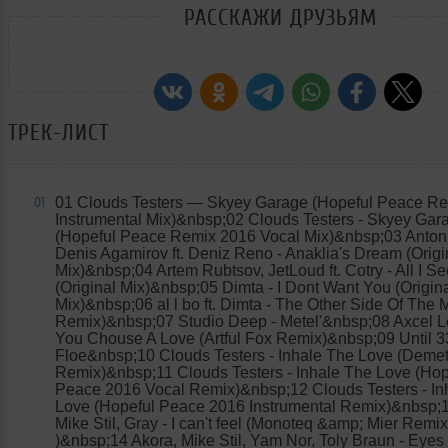
РАССКАЖИ ДРУЗЬЯМ
ТРЕК-ЛИСТ
01 Clouds Testers
— Skyey Garage (Hopeful Peace Re
01
Instrumental Mix)&nbsp;02 Clouds Testers - Skyey Gar
(Hopeful Peace Remix 2016 Vocal Mix)&nbsp;03 Anton 
Denis Agamirov ft. Deniz Reno - Anaklia's Dream (Origi
Mix)&nbsp;04 Artem Rubtsov, JetLoud ft. Cotry - All I Se
(Original Mix)&nbsp;05 Dimta - I Dont Want You (Origin
Mix)&nbsp;06 al l bo ft. Dimta - The Other Side Of The 
Remix)&nbsp;07 Studio Deep - Metel'&nbsp;08 Axcel L
You Chouse A Love (Artful Fox Remix)&nbsp;09 Until 3
Floe&nbsp;10 Clouds Testers - Inhale The Love (Deme
Remix)&nbsp;11 Clouds Testers - Inhale The Love (Hop
Peace 2016 Vocal Remix)&nbsp;12 Clouds Testers - In
Love (Hopeful Peace 2016 Instrumental Remix)&nbsp;1
Mike Stil, Gray - I can't feel (Monoteq &amp; Mier Remix
)&nbsp;14 Akora, Mike Stil, Yam Nor, Toly Braun - Eyes