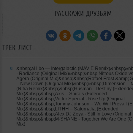
РАССКАЖИ ДРУЗЬЯМ
ТРЕК-ЛИСТ
&nbsp;al l bo
— Intergalactic (MAVIE Remix)&nbsp;&nb
01
- Radiance (Original Mix)&nbsp;&nbsp;Nitrous Oxide v
Agera (Original Mix)&nbsp;&nbsp;Rafael Frost &amp; 
– New Dawn (Original Mix)&nbsp;&nbsp;Dimension – 
(Nifra Remix)&nbsp;&nbsp;Husman - Destiny (Extende
Mix)&nbsp;&nbsp;Axis – Spirals (Extended
Mix)&nbsp;&nbsp;Victor Special - Rise Up (Original
Mix)&nbsp;&nbsp;Tommy Johnson – We Will Prevail (
Mix)&nbsp;&nbsp;LITHH – Saturnalia (Extended
Mix)&nbsp;&nbsp;Alex DJ Zeya - Still In Love (Original
Mix)&nbsp;&nbsp;M-SHANE - Together We Are One (Or
Mix)