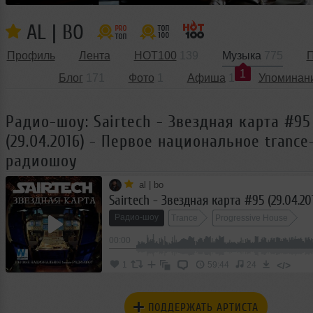
AL | BO
Профиль
Лента
HOT100
139
Музыка
775
П
1
Блог
171
Фото
1
Афиша
1
Упоминан
Радио-шоу: Sairtech - Звездная карта #95
(29.04.2016) - Первое национальное trance
радиошоу
al | bo
Радио-шоу
Trance
Progressive House
00:00
Progressive Trance
Vocal Trance
Club/Danc
</>
1
59:44
24
ПОДДЕРЖАТЬ АРТИСТА