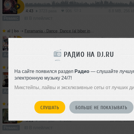
1
4:43
3723 раза
906
8.8 MB, 256 
Ремикс
В плейлист
al | bo
➝
Feramania - Dance, Dance (al biber instrumental mix)
4:19
1436 раз
317
8.0 MB, 256 
РАДИО НА DJ.RU
Авторский трек
В плейлист
al | bo
➝
Love Well Done (EDM version, ft. DJ Haley)
На сайте появился раздел
Радио
— слушайте лучшу
электронную музыку 24/7!
5:08
1159 раз
222
10 MB, 256 
Микстейпы, лайвы и эксклюзивные сеты от лучших д
Авторский трек
В плейлист
al | bo
➝
Love Well Done (al biber remix, ft. DJ Haley)
СЛУШАТЬ
БОЛЬШЕ НЕ ПОКАЗЫВАТЬ
5:21
5927 раз
1382
10 MB, 256 
Ремикс
В плейлист