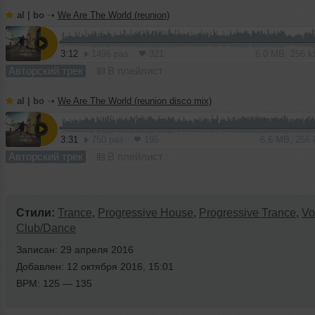
al | bo
➝
We Are The World (reunion)
3:12
1496 раз
321
6.0 MB, 256 
Авторский трек
В плейлист
al | bo
➝
We Are The World (reunion disco mix)
3:31
750 раз
195
6.6 MB, 256
Авторский трек
В плейлист
Стили:
Trance
,
Progressive House
,
Progressive Trance
,
Vo
Club/Dance
Записан: 29 апреля 2016
Добавлен: 12 октября 2016, 15:01
BPM: 125 — 135