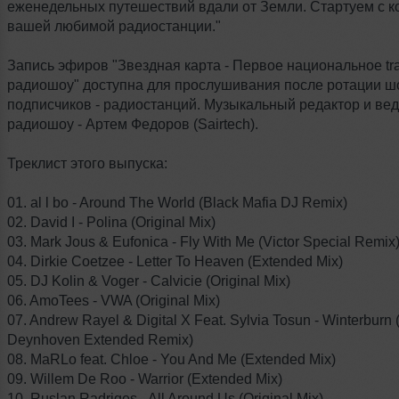
еженедельных путешествий вдали от Земли. Стартуем с 
вашей любимой радиостанции."
Запись эфиров "Звездная карта - Первое национальное tr
радиошоу" доступна для прослушивания после ротации ш
подписчиков - радиостанций. Музыкальный редактор и ве
радиошоу - Артем Федоров (Sairtech).
Треклист этого выпуска:
01. al l bo - Around The World (Black Mafia DJ Remix)
02. David I - Polina (Original Mix)
03. Mark Jous & Eufonica - Fly With Me (Victor Special Remix
04. Dirkie Coetzee - Letter To Heaven (Extended Mix)
05. DJ Kolin & Voger - Calvicie (Original Mix)
06. AmoTees - VWA (Original Mix)
07. Andrew Rayel & Digital X Feat. Sylvia Tosun - Winterburn 
Deynhoven Extended Remix)
08. MaRLo feat. Chloe - You And Me (Extended Mix)
09. Willem De Roo - Warrior (Extended Mix)
10. Ruslan Radriges - All Around Us (Original Mix)