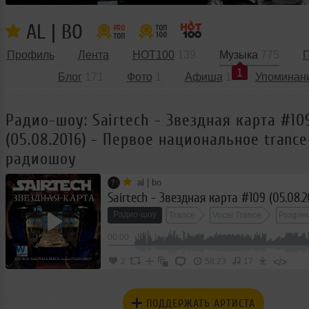
AL | BO
Профиль
Лента
HOT100
139
Музыка
775
П
1
Блог
171
Фото
1
Афиша
1
Упоминан
Радио-шоу: Sairtech - Звездная карта #10
(05.08.2016) - Первое национальное trance
радиошоу
al | bo
Радио-шоу
Trance
Vocal Trance
Progres
00:00
Progressive House
Club/Dance
</>
2
58:23
17
ПОДДЕРЖАТЬ АРТИСТА