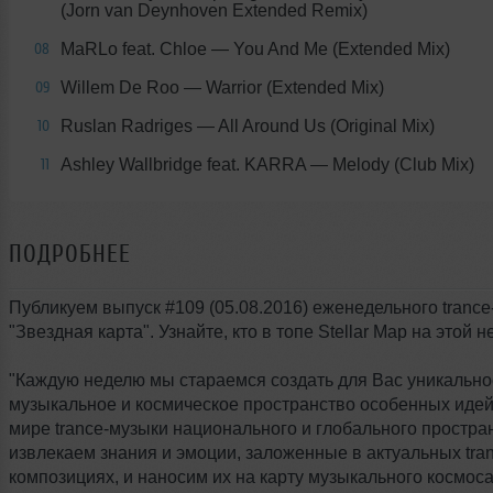
(Jorn van Deynhoven Extended Remix)
MaRLo feat. Chloe
— You And Me (Extended Mix)
08
Willem De Roo
— Warrior (Extended Mix)
09
Ruslan Radriges
— All Around Us (Original Mix)
10
Ashley Wallbridge feat. KARRA
— Melody (Club Mix)
11
ПОДРОБНЕЕ
Публикуем выпуск #109 (05.08.2016) еженедельного tranc
"Звездная карта". Узнайте, кто в топе Stellar Map на этой н
"Каждую неделю мы стараемся создать для Вас уникально
музыкальное и космическое пространство особенных идей
мире trance-музыки национального и глобального простра
извлекаем знания и эмоции, заложенные в актуальных tran
композициях, и наносим их на карту музыкального космос