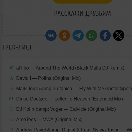
РАССКАЖИ ДРУЗЬЯМ
ТРЕК-ЛИСТ
al l bo
— Around The World (Black Mafia DJ Remix)
01
David I
— Polina (Original Mix)
02
Mark Jous &amp; Eufonica
— Fly With Me (Victor Spec
03
Dirkie Coetzee
— Letter To Heaven (Extended Mix)
04
DJ Kolin &amp; Voger
— Calvicie (Original Mix)
05
AmoTees
— VWA (Original Mix)
06
Andrew Rayel &amp; Digital X Feat. Sylvia Tosun
— Wi
07