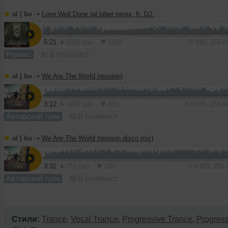
al | bo
➝
Love Well Done (al biber remix, ft. DJ Haley)
5:21
5929 раз
1382
10 MB, 256 
Ремикс
В плейлист
al | bo
➝
We Are The World (reunion)
3:12
1497 раз
321
6.0 MB, 256 
Авторский трек
В плейлист
al | bo
➝
We Are The World (reunion disco mix)
3:31
751 раз
195
6.6 MB, 256
Авторский трек
В плейлист
Стили:
Trance
,
Vocal Trance
,
Progressive Trance
,
Progres