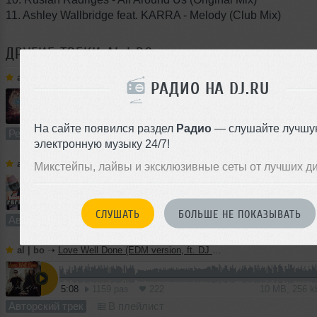
11. Ashley Wallbridge feat. KARRA - Melody (Club Mix)
ДРУГИЕ ТРЕКИ
AL | BO
al | bo
➝
T J Kay, DJ Alania - A-Lol-Laj! (al biber remix)
РАДИО НА DJ.RU
1
4:43
3915 раз
952
8.8 MB, 256 
На сайте появился раздел
Радио
— слушайте лучшу
Ремикс
В плейлист
электронную музыку 24/7!
al | bo
➝
Feramania - Dance, Dance (al biber instrumental mix)
Микстейпы, лайвы и эксклюзивные сеты от лучших д
4:19
1439 раз
317
8.0 MB, 256 
СЛУШАТЬ
БОЛЬШЕ НЕ ПОКАЗЫВАТЬ
Авторский трек
В плейлист
al | bo
➝
Love Well Done (EDM version, ft. DJ Haley)
5:08
1159 раз
222
10 MB, 256 
Авторский трек
В плейлист