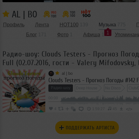
AL | BO
Профиль
Лента
HOT100
139
Музыка
775
П
1
Блог
171
Фото
1
Афиша
1
Упоминан
Радио-шоу: Clouds Testers - Прогноз Пого
Full (02.07.2016, гости - Valery Mifodovsky,
al | bo
Радио-шоу
Deep House
Nu Disco
Club/
00:00
</>
4
1:59:27
45
ПОДДЕРЖАТЬ АРТИСТА