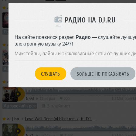
al | bo
➝
T J Kay, DJ Alania - A-Lol-Laj! (al biber remix)
РАДИО НА DJ.RU
1
4:43
3663 раза
893
8.8 MB, 256 
Ремикс
В плейлист
На сайте появился раздел
Радио
— слушайте лучшу
электронную музыку 24/7!
al | bo
➝
Feramania - Dance, Dance (al biber instrumental mix)
Микстейпы, лайвы и эксклюзивные сеты от лучших д
4:19
1436 раз
317
8.0 MB, 256 
Авторский трек
В плейлист
СЛУШАТЬ
БОЛЬШЕ НЕ ПОКАЗЫВАТЬ
al | bo
➝
Love Well Done (EDM version, ft. DJ Haley)
5:08
1158 раз
222
10 MB, 256 
Авторский трек
В плейлист
al | bo
➝
Love Well Done (al biber remix, ft. DJ Haley)
5:21
5927 раз
1382
10 MB, 256 