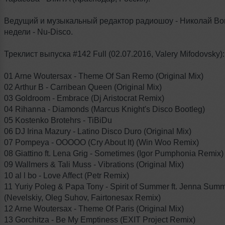
Ведущий и музыкальный редактор радиошоу - Николай Во
недели - Nu-Disco.
Треклист выпуска #142 Full (02.07.2016, Valery Mifodovsky):
01 Arne Woutersax - Theme Of San Remo (Original Mix)
02 Arthur B - Carribean Queen (Original Mix)
03 Goldroom - Embrace (Dj Aristocrat Remix)
04 Rihanna - Diamonds (Marcus Knight's Disco Bootleg)
05 Kostenko Brotehrs - TiBiDu
06 DJ Irina Mazury - Latino Disco Duro (Original Mix)
07 Pompeya - OOOOO (Cry About It) (Win Woo Remix)
08 Giattino ft. Lena Grig - Sometimes (Igor Pumphonia Remix
09 Wallmers & Tali Muss - Vibrations (Original Mix)
10 al l bo - Love Affect (Petr Remix)
11 Yuriy Poleg & Papa Tony - Spirit of Summer ft. Jenna Sum
(Nevelskiy, Oleg Suhov, Fairtonesax Remix)
12 Arne Woutersax - Theme Of Paris (Original Mix)
13 Gorchitza - Be My Emptiness (EXIT Project Remix)