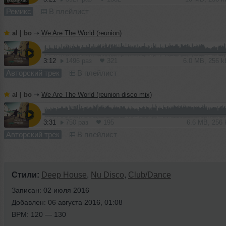
Ремикс
В плейлист
al | bo
➝
We Are The World (reunion)
3:12
1496 раз
321
6.0 MB, 256 
Авторский трек
В плейлист
al | bo
➝
We Are The World (reunion disco mix)
3:31
750 раз
195
6.6 MB, 256
Авторский трек
В плейлист
Стили:
Deep House
,
Nu Disco
,
Club/Dance
Записан: 02 июля 2016
Добавлен: 06 августа 2016, 01:08
BPM: 120 — 130