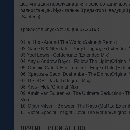
доступна для прослушивания после ротации шоу у
радиостанций. Музыкальный редактор и ведущий
(Sairtech).
Треклист выпуска #105 (08.07.2016):
01. al l bo - Around The World (Sairtech Remix)
02. Same K & Stendahl - Body Language (Extended 
03.Yoel Lewis - Goldengate (Extended Mix)
04. Arty & Andrew Bayer - Follow The Light (Original
05. Cosmic Gate & Eric Lumiere - Edge of Life (Exte
06. Xpectra & Sadoi Dushanbe - The Doira (Original 
07. DSDDR - Jack It (Original Mix)
08. Arys - Hola(Original Mix)
09. Armin van Buuren vs. The Ultimate Seduction - T
Mix)
10. Orjan Nilsen - Between The Rays (MaRLo Exten
11. Victor Special, Insight,Elev8-The Return(Original 
ДРУГИЕ ТРЕКИ
AL | BO