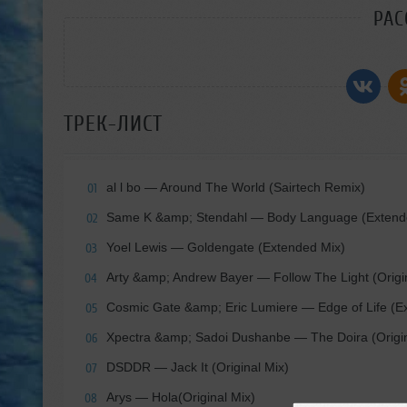
РАС
ТРЕК-ЛИСТ
al l bo
— Around The World (Sairtech Remix)
01
Same K &amp; Stendahl
— Body Language (Extend
02
Yoel Lewis
— Goldengate (Extended Mix)
03
Arty &amp; Andrew Bayer
— Follow The Light (Origi
04
Cosmic Gate &amp; Eric Lumiere
— Edge of Life (E
05
Xpectra &amp; Sadoi Dushanbe
— The Doira (Origin
06
DSDDR
— Jack It (Original Mix)
07
Arys
— Hola(Original Mix)
08