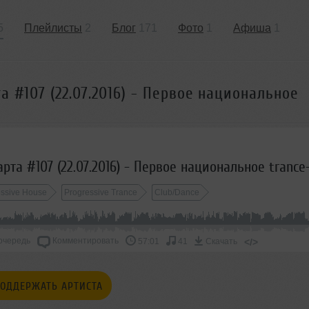
5
Плейлисты
2
Блог
171
Фото
1
Афиша
1
а #107 (22.07.2016) - Первое национальное
essive House
Progressive Trance
Club/Dance
очередь
Комментировать
</>
57:01
41
Скачать
ОДДЕРЖАТЬ АРТИСТА