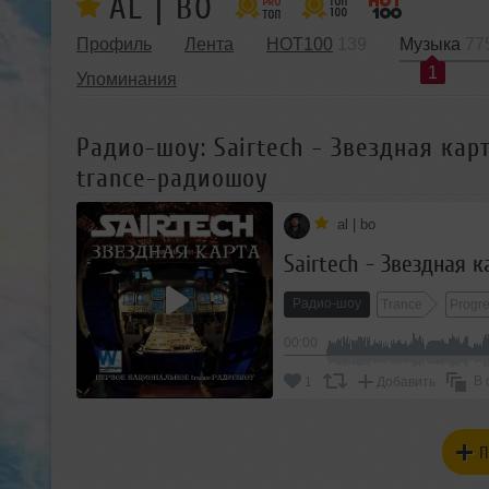
AL | BO
Профиль
Лента
HOT100
139
Музыка
77
1
Упоминания
Радио-шоу: Sairtech - Звездная карт
trance-радиошоу
al | bo
Радио-шоу
Trance
Progr
00:00
В 
1
Добавить
П