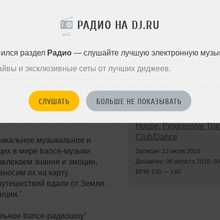
Ultimate Seduction (Extended Mix)
РАДИО НА DJ.RU
d Remix)
)
вился раздел
Радио
— слушайте лучшую электронную музык
айвы и эксклюзивные сеты от лучших диджеев.
СЛУШАТЬ
БОЛЬШЕ НЕ ПОКАЗЫВАТЬ
го trance-радиошоу "Звездная
Стили:
Trance
,
Progres
еле!
House
,
Progressive Tra
Club/Dance
никальное музыкальное и
их в мире trance-музыки
Записан: 22 июля 2016
звлекаем знания и эмоции,
Добавлен: 06 августа 2016, 00
аносим их на карту
BPM: 130 — 140
утешествий вдали от Земли.
нции."
льное trance-радиошоу"