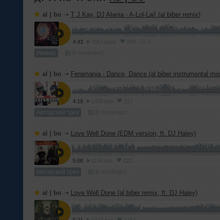
al | bo
➝
T J Kay, DJ Alania - A-Lol-Laj! (al biber remix)
1
4:43
3663 раза
893
Ремикс
В плейлист
al | bo
➝
Feramania - Dance, Dance (al biber instrumental mix
4:19
1436 раз
317
Авторский трек
В плейлист
al | bo
➝
Love Well Done (EDM version, ft. DJ Haley)
5:08
1158 раз
222
Авторский трек
В плейлист
al | bo
➝
Love Well Done (al biber remix, ft. DJ Haley)