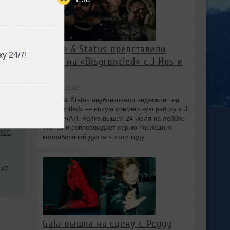
Chase & Status представили
у 24/7!
клип на «Disgruntled» с J Hus и
IRAH
вчера в 13:42
Chase & Status опубликовали видеоклип на
«Disgruntled» — новую совместную работу с J
Hus и IRAH. Релиз вышел 24 июля на лейбле
sive
Warner и сопровождает серию последних
nce
,
коллабораций дуэта в этом году.
:47
Gala вышла на сцену с Peggy