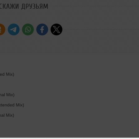
СКАЖИ ДРУЗЬЯМ
ed Mix)
nal Mix)
xtended Mix)
al Mix)