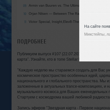
Armin van Buuren vs. The Ultimate Seduction
— The 
09
Orjan Nilsen
— Between The Rays (MaRLo Extende
10
Victor Special, Insight,Elev8-The Return(Original Mix
11
На сайте поя
Микстейпы, л
ПОДРОБНЕЕ
Публикуем выпуск #107 (22.07.2016) еженедельно
карта". Узнайте, кто в топе Stellar Map на этой нед
"Каждую неделю мы стараемся создать для Вас у
космическое пространство особенных идей, царящ
национального и глобального пространства. Мы и
заложенные в актуальных trance-композициях, и н
музыкального космоса для Ваших еженедельных п
Стартуем с космодрома вашей любимой радиоста
Запись эфиров "Звездная карта - Первое национа