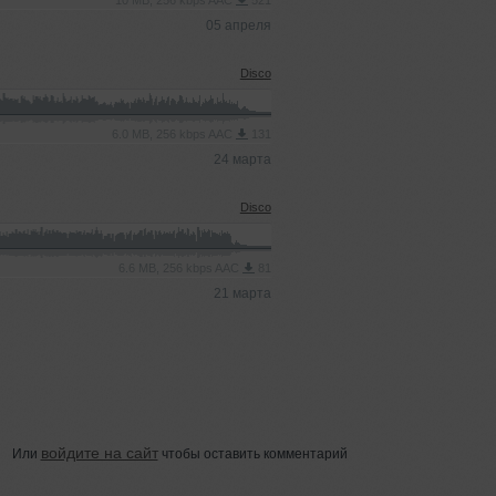
10 MB, 256 kbps AAC
521
05 апреля
Disco
6.0 MB, 256 kbps AAC
131
24 марта
Disco
6.6 MB, 256 kbps AAC
81
21 марта
войдите на сайт
Или
чтобы оставить комментарий