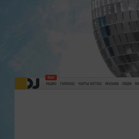
РАДИО
TOP100DJ
ЧАРТЫ HOT100
МУЗЫКА
ЛЮДИ
М