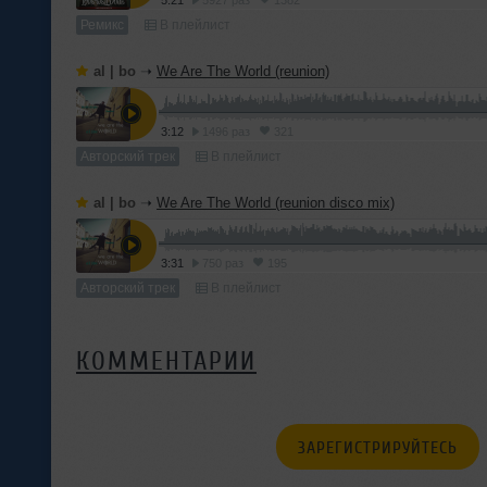
5:21
5927 раз
1382
Ремикс
В плейлист
al | bo
➝
We Are The World (reunion)
3:12
1496 раз
321
Авторский трек
В плейлист
al | bo
➝
We Are The World (reunion disco mix)
3:31
750 раз
195
Авторский трек
В плейлист
КОММЕНТАРИИ
ЗАРЕГИСТРИРУЙТЕСЬ