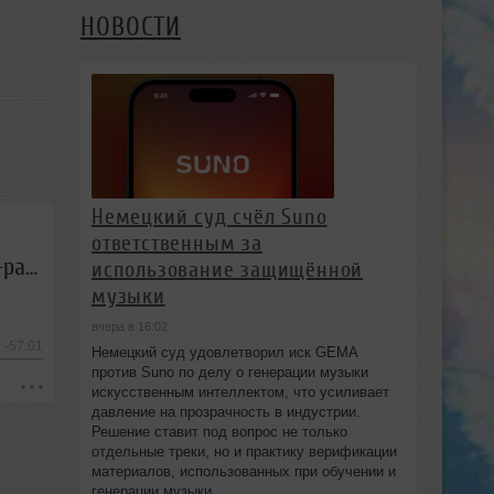
НОВОСТИ
Немецкий суд счёл Suno
ответственным за
Sairtech - Звездная карта #107 (22.07.2016) - Первое национальное trance-радиошоу
использование защищённой
музыки
вчера в 16:02
-57:01
Немецкий суд удовлетворил иск GEMA
против Suno по делу о генерации музыки
искусственным интеллектом, что усиливает
давление на прозрачность в индустрии.
Решение ставит под вопрос не только
отдельные треки, но и практику верификации
материалов, использованных при обучении и
генерации музыки.