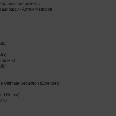
 наших подписчиков -
 радиошоу - Артем Федоров
Mix)
 Mix)
nded Mix)
Mix)
he Ultimate Seduction (Extended
ded Remix)
Mix)