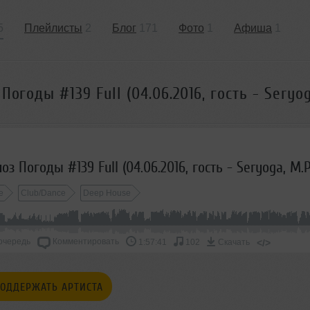
5
Плейлисты
2
Блог
171
Фото
1
Афиша
1
Погоды #139 Full (04.06.2016, гость - Seryog
e
Club/Dance
Deep House
очередь
Комментировать
</>
1:57:41
102
Скачать
ОДДЕРЖАТЬ АРТИСТА