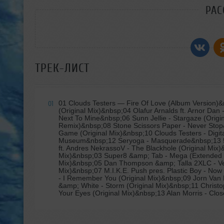
РАС
ТРЕК-ЛИСТ
01 Clouds Testers
— Fire Of Love (Album Version)&
01
(Original Mix)&nbsp;04 Olafur Arnalds ft. Arnor Da
Next To Mine&nbsp;06 Sunn Jellie - Stargaze (Orig
Remix)&nbsp;08 Stone Scissors Paper - Never Stop&
Game (Original Mix)&nbsp;10 Clouds Testers - Digi
Museum&nbsp;12 Seryoga - Masquerade&nbsp;13 5 Re
ft. Andres NekrassoV - The Blackhole (Original Mi
Mix)&nbsp;03 Super8 &amp; Tab - Mega (Extended 
Mix)&nbsp;05 Dan Thompson &amp; Talla 2XLC - Vert
Mix)&nbsp;07 M.I.K.E. Push pres. Plastic Boy - No
- I Remember You (Original Mix)&nbsp;09 Jorn Van
&amp; White - Storm (Original Mix)&nbsp;11 Chris
Your Eyes (Original Mix)&nbsp;13 Alan Morris - Clo