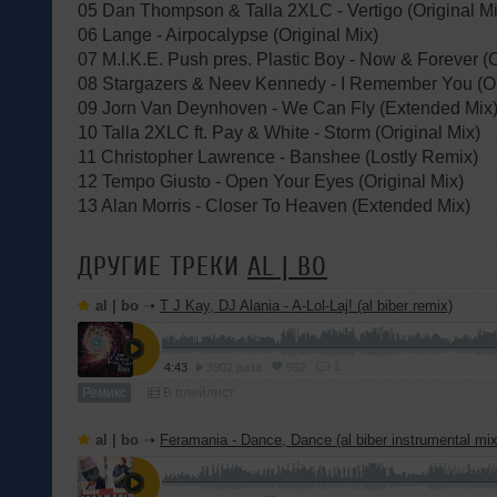
05 Dan Thompson & Talla 2XLC - Vertigo (Original M
06 Lange - Airpocalypse (Original Mix)
07 M.I.K.E. Push pres. Plastic Boy - Now & Forever (
08 Stargazers & Neev Kennedy - I Remember You (Or
09 Jorn Van Deynhoven - We Can Fly (Extended Mix
10 Talla 2XLC ft. Pay & White - Storm (Original Mix)
11 Christopher Lawrence - Banshee (Lostly Remix)
12 Tempo Giusto - Open Your Eyes (Original Mix)
13 Alan Morris - Closer To Heaven (Extended Mix)
ДРУГИЕ ТРЕКИ
AL | BO
al | bo
➝
T J Kay, DJ Alania - A-Lol-Laj! (al biber remix)
1
4:43
3902 раза
952
Ремикс
В плейлист
al | bo
➝
Feramania - Dance, Dance (al biber instrumental mix