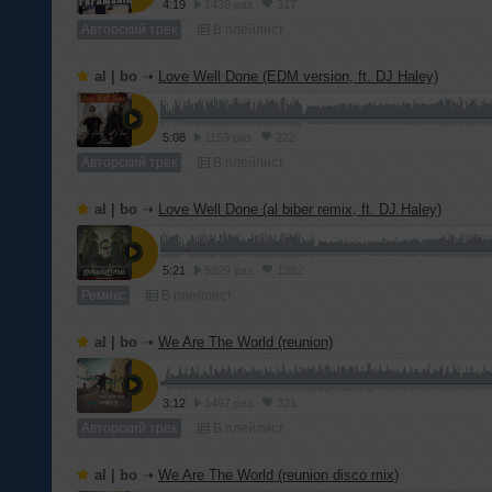
4:19
1439 раз
317
Авторский трек
В плейлист
al | bo
➝
Love Well Done (EDM version, ft. DJ Haley)
5:08
1159 раз
222
Авторский трек
В плейлист
al | bo
➝
Love Well Done (al biber remix, ft. DJ Haley)
5:21
5929 раз
1382
Ремикс
В плейлист
al | bo
➝
We Are The World (reunion)
3:12
1497 раз
321
Авторский трек
В плейлист
al | bo
➝
We Are The World (reunion disco mix)