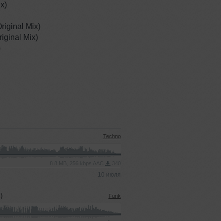
ix)
Original Mix)
iginal Mix)
)
Techno
8.8 MB, 256 kbps AAC
340
10 июля
)
Funk