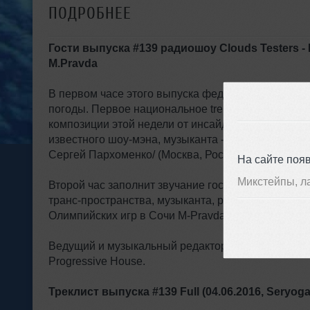
ПОДРОБНЕЕ
Гости выпуска #139 радиошоу Clouds Testers -
M.Pravda
В первом часе этого выпуска федерального радиош
погоды. Первое национальное trend-радиошоу" -
композиции этой недели от инсайдеров ночных кл
известного шоу-мэна, музыканта - хитмейкера: рэп
Сергей Пархоменко/ (Москва, Россия).
На сайте поя
Микстейпы, л
Второй час заполнит звучание гостевого микса от
транс-пространства, музыканта, ремиксмейкера,
Олимпийских игр в Сочи M-Pravda (Москва, Россия
Ведущий и музыкальный редактор радиошоу - Нико
Progressive House.
Треклист выпуска #139 Full (04.06.2016, Seryoga