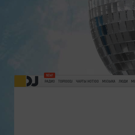
РАДИО
TOP100DJ
ЧАРТЫ HOT100
МУЗЫКА
ЛЮДИ
М