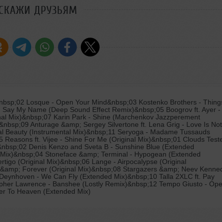
СКАЖИ ДРУЗЬЯМ
nbsp;02 Losque - Open Your Mind&nbsp;03 Kostenko Brothers - Thing
n - Say My Name (Deep Sound Effect Remix)&nbsp;05 Boogrov ft. Ayer -
inal Mix)&nbsp;07 Karin Park - Shine (Marchenkov Jazzperement
nbsp;09 Anturage &amp; Sergey Silvertone ft. Lena Grig - Love Is Not
tal Beauty (Instrumental Mix)&nbsp;11 Seryoga - Madame Tussauds
asons ft. Vijee - Shine For Me (Original Mix)&nbsp;01 Clouds Test
x)&nbsp;02 Denis Kenzo and Sveta B - Sunshine Blue (Extended
Mix)&nbsp;04 Stoneface &amp; Terminal - Hypogean (Extended
igo (Original Mix)&nbsp;06 Lange - Airpocalypse (Original
w &amp; Forever (Original Mix)&nbsp;08 Stargazers &amp; Neev Kenne
 Deynhoven - We Can Fly (Extended Mix)&nbsp;10 Talla 2XLC ft. Pay
topher Lawrence - Banshee (Lostly Remix)&nbsp;12 Tempo Giusto - Op
ser To Heaven (Extended Mix)