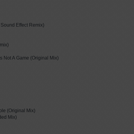
p Sound Effect Remix)
emix)
 Is Not A Game (Original Mix)
le (Original Mix)
ded Mix)