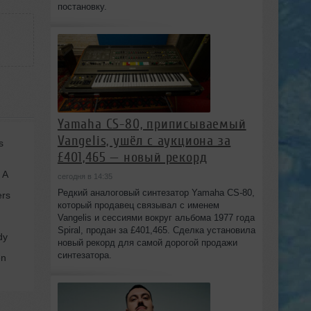
постановку.
Yamaha CS-80, приписываемый
Vangelis, ушёл с аукциона за
s
£401,465 — новый рекорд
 A
сегодня в 14:35
Редкий аналоговый синтезатор Yamaha CS-80,
ers
который продавец связывал с именем
Vangelis и сессиями вокруг альбома 1977 года
Spiral, продан за £401,465. Сделка установила
dy
новый рекорд для самой дорогой продажи
синтезатора.
en