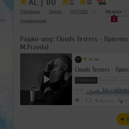
AL | BO
Профиль
Лента
HOT100
139
Музыка
77
1
Упоминания
Радио-шоу: Clouds Testers - Прогноз 
M.Pravda)
al | bo
Радио-шоу
Progressive Hous
00:00
В 
3
Добавить
П