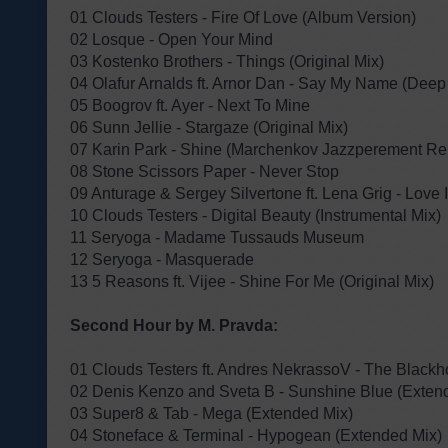
01 Clouds Testers - Fire Of Love (Album Version)
02 Losque - Open Your Mind
03 Kostenko Brothers - Things (Original Mix)
04 Olafur Arnalds ft. Arnor Dan - Say My Name (Dee
05 Boogrov ft. Ayer - Next To Mine
06 Sunn Jellie - Stargaze (Original Mix)
07 Karin Park - Shine (Marchenkov Jazzperement R
08 Stone Scissors Paper - Never Stop
09 Anturage & Sergey Silvertone ft. Lena Grig - Love
10 Clouds Testers - Digital Beauty (Instrumental Mix)
11 Seryoga - Madame Tussauds Museum
12 Seryoga - Masquerade
13 5 Reasons ft. Vijee - Shine For Me (Original Mix)
Second Hour by M. Pravda:
01 Clouds Testers ft. Andres NekrassoV - The Blackho
02 Denis Kenzo and Sveta B - Sunshine Blue (Exten
03 Super8 & Tab - Mega (Extended Mix)
04 Stoneface & Terminal - Hypogean (Extended Mix)