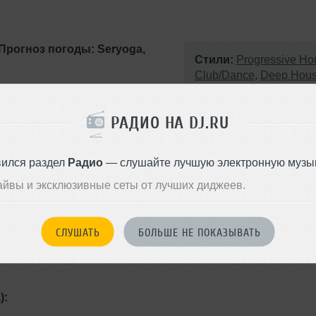
 Прогноз погоды: Seryoga,
Стили:
Progressive Ho
Club/Dance
,
Deep Hou
оу Clouds Testers - "Прогноз
Записан: 04 июня 2016
 актуальные национальные
Добавлен: 21 июня 2016, 16:5
РАДИО НА DJ.RU
убов + специальное интервью
BPM: 115 — 135
пера и вокалиста Seryoga /
вился раздел
Радио
— слушайте лучшую электронную музык
айвы и эксклюзивные сеты от лучших диджеев.
 видного деятеля национального
 официального диджея
).
СЛУШАТЬ
БОЛЬШЕ НЕ ПОКАЗЫВАТЬ
лай Вовк. Стиль недели -
):