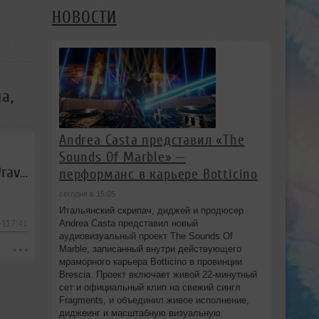
НОВОСТИ
a,
Andrea Casta представил «The
Sounds Of Marble» —
Clouds Testers - Прогноз Погоды #139 Full (04.06.2016, гость - Seryoga, M.Pravda)
перформанс в карьере Botticino
сегодня в 15:05
Итальянский скрипач, диджей и продюсер
Andrea Casta представил новый
-117:41
аудиовизуальный проект The Sounds Of
Marble, записанный внутри действующего
мраморного карьера Botticino в провинции
Brescia. Проект включает живой 22‑минутный
сет и официальный клип на свежий сингл
Fragments, и объединил живое исполнение,
диджеинг и масштабную визуальную