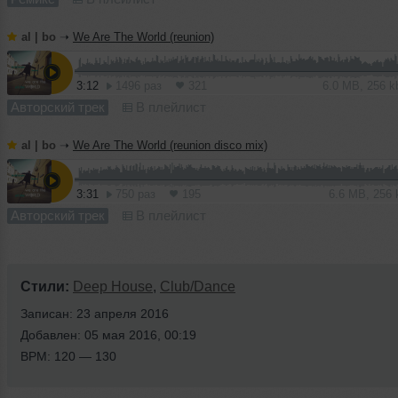
al | bo
➝
We Are The World (reunion)
3:12
1496 раз
321
6.0 MB, 256 
Авторский трек
В плейлист
al | bo
➝
We Are The World (reunion disco mix)
3:31
750 раз
195
6.6 MB, 256
Авторский трек
В плейлист
Стили:
Deep House
,
Club/Dance
Записан: 23 апреля 2016
Добавлен: 05 мая 2016, 00:19
BPM: 120 — 130