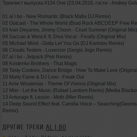
Треклист выпуска #134 One (23.04.2016, гости - Andrey Gol
01 al l bo - New Romantic (Black Mafia DJ Remix)
02 Outcast - The Whole World (Brad Rock ABCDEEP Free R
03 Ivan Deyanov, Jimmy Choon - Cruel Summer (Original Mix
04 Saccao & West.K ft. Diva Vocal - Finally (Original Mix)
05 Michael Mind - Gotta Let You Go (DJ Karimov Remix)
06 Clouds Testers - Luxerizer (Sergio Jogo Remix)
07 al l bo - Jetpack (Petr Remix)
08 Kostenko Brothers - That Magic
09 Tasty Cookies, Dance Bridge - How To Make Love (Original
10 Marty Fame & DJ Lvov - Freak Out
11 Arne Woutersax - Theme Of Vienna (Original Mix)
12 Mier - Let the Music (Rafael Lambert Remix) [Media Black
13 Anturage ft. Leusin - Moth (Mier Remix)
14 Deep Sound Effect feat. Camilla Voice – Searching(Geonis
Remix)
ДРУГИЕ ТРЕКИ
AL | BO