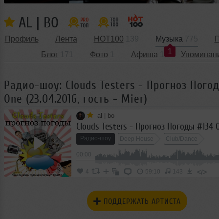
AL | BO
Профиль
Лента
HOT100
139
Музыка
775
П
1
Блог
171
Фото
1
Афиша
1
Упоминан
Радио-шоу: Clouds Testers - Прогноз Пого
One (23.04.2016, гость - Mier)
al | bo
Радио-шоу
Deep House
Club/Dance
00:00
</>
4
59:10
143
ПОДДЕРЖАТЬ АРТИСТА