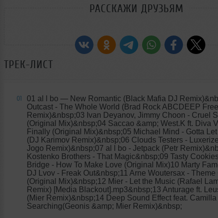
РАССКАЖИ ДРУЗЬЯМ
ТРЕК-ЛИСТ
01 al l bo
— New Romantic (Black Mafia DJ Remix)&nb
01
Outcast - The Whole World (Brad Rock ABCDEEP Fre
Remix)&nbsp;03 Ivan Deyanov, Jimmy Choon - Cruel
(Original Mix)&nbsp;04 Saccao &amp; West.K ft. Diva V
Finally (Original Mix)&nbsp;05 Michael Mind - Gotta Le
(DJ Karimov Remix)&nbsp;06 Clouds Testers - Luxerize
Jogo Remix)&nbsp;07 al l bo - Jetpack (Petr Remix)&n
Kostenko Brothers - That Magic&nbsp;09 Tasty Cookie
Bridge - How To Make Love (Original Mix)10 Marty Fa
DJ Lvov - Freak Out&nbsp;11 Arne Woutersax - Theme
(Original Mix)&nbsp;12 Mier - Let the Music (Rafael La
Remix) [Media Blackout].mp3&nbsp;13 Anturage ft. Leu
(Mier Remix)&nbsp;14 Deep Sound Effect feat. Camilla
Searching(Geonis &amp; Mier Remix)&nbsp;