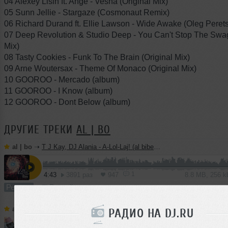
04 Alexey Lisin ft. Ange - Vesna (Original Mix)
05 Sunn Jellie - Stargaze (Cosmonaut Remix)
06 Richard Durand ft. Ellie Lawson - Wide Awake (Oleg Pere
07 Deep Revolution & Studio Deep - You Can't Stop The Swag
Mix)
08 Tasty Cookies - Funk To The Brain (Original Mix)
09 Arne Woutersax - Theme Of Monaco (Original Mix)
10 GOOROO - Mercado (album)
11 GOOROO - I Know (album)
12 GOOROO - Dont Below (album)
ДРУГИЕ ТРЕКИ
AL | BO
al | bo
➝
T J Kay, DJ Alania - A-Lol-Laj! (al biber remix)
1
4:43
3891 раз
947
8.8 MB, 256 
Ремикс
В плейлист
al | bo
➝
Feramania - Dance, Dance (al biber instrumental mix)
РАДИО НА DJ.RU