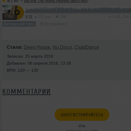
al | bo
➝
We Are The World (reunion disco mix)
3:31
751 раз
195
6.6 MB, 256
Авторский трек
В плейлист
Стили:
Deep House
,
Nu Disco
,
Club/Dance
Записан: 25 марта 2016
Добавлен: 06 апреля 2016, 13:38
BPM: 120 — 130
КОММЕНТАРИИ
ЗАРЕГИСТРИРУЙТЕСЬ
Или
войдите на сайт