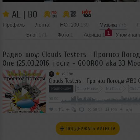
AL | BO
Профиль
Лента
HOT100
139
Музыка
775
П
1
Блог
171
Фото
1
Афиша
1
Упоминан
Радио-шоу: Clouds Testers - Прогноз Пого
One (25.03.2016, гости - GOOROO aka 33 Mo
al | bo
Радио-шоу
Deep House
Nu Disco
Club/
00:00
</>
4
58:12
106
ПОДДЕРЖАТЬ АРТИСТА