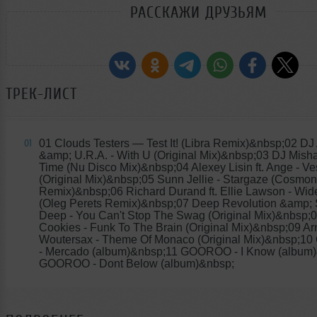
РАССКАЖИ ДРУЗЬЯМ
ТРЕК-ЛИСТ
01 Clouds Testers
— Test It! (Libra Remix)&nbsp;02 DJ 
01
&amp; U.R.A. - With U (Original Mix)&nbsp;03 DJ Mishak
Time (Nu Disco Mix)&nbsp;04 Alexey Lisin ft. Ange - V
(Original Mix)&nbsp;05 Sunn Jellie - Stargaze (Cosmon
Remix)&nbsp;06 Richard Durand ft. Ellie Lawson - Wi
(Oleg Perets Remix)&nbsp;07 Deep Revolution &amp; 
Deep - You Can't Stop The Swag (Original Mix)&nbsp;0
Cookies - Funk To The Brain (Original Mix)&nbsp;09 Ar
Woutersax - Theme Of Monaco (Original Mix)&nbsp;
- Mercado (album)&nbsp;11 GOOROO - I Know (album
GOOROO - Dont Below (album)&nbsp;