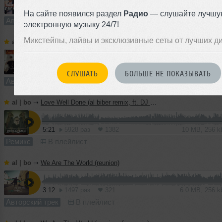
4:19
1438 раз
317
8.0 MB, 256 
На сайте появился раздел
Радио
— слушайте лучшу
Авторский трек
В плейлист
электронную музыку 24/7!
Микстейпы, лайвы и эксклюзивные сеты от лучших д
al | bo
➝
Love Well Done (EDM version, ft. DJ Haley)
5:08
1159 раз
222
10 MB, 256 
СЛУШАТЬ
БОЛЬШЕ НЕ ПОКАЗЫВАТЬ
Авторский трек
В плейлист
al | bo
➝
Love Well Done (al biber remix, ft. DJ Haley)
5:21
5928 раз
1382
10 MB, 256 
Ремикс
В плейлист
al | bo
➝
We Are The World (reunion)
3:12
1497 раз
321
6.0 MB, 256 
Авторский трек
В плейлист