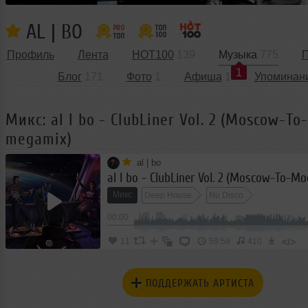
AL | BO
Профиль
Лента
HOT100
139
Музыка
775
П
1
Блог
171
Фото
1
Афиша
1
Упоминан
Микс: al l bo - ClubLiner Vol. 2 (Moscow-T
megamix)
al | bo
al l bo - ClubLiner Vol. 2 (Moscow-To-
Микс
Deep House
Nu Disco
00:00
</>
11
59:58
410
ПОДДЕРЖАТЬ АРТИСТА