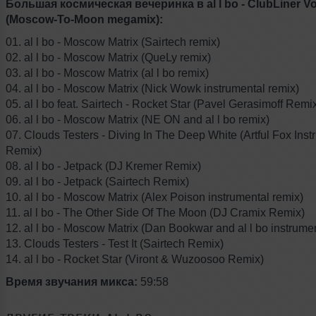
Большая космическая вечеринка в al l bo - ClubLiner Vol
(Moscow-To-Moon megamix):
01. al l bo - Moscow Matrix (Sairtech remix)
02. al l bo - Moscow Matrix (QueLy remix)
03. al l bo - Moscow Matrix (al l bo remix)
04. al l bo - Moscow Matrix (Nick Wowk instrumental remix)
05. al l bo feat. Sairtech - Rocket Star (Pavel Gerasimoff Remi
06. al l bo - Moscow Matrix (NE ON and al l bo remix)
07. Clouds Testers - Diving In The Deep White (Artful Fox Inst
Remix)
08. al l bo - Jetpack (DJ Kremer Remix)
09. al l bo - Jetpack (Sairtech Remix)
10. al l bo - Moscow Matrix (Alex Poison instrumental remix)
11. al l bo - The Other Side Of The Moon (DJ Cramix Remix)
12. al l bo - Moscow Matrix (Dan Bookwar and al l bo instrume
13. Clouds Testers - Test It (Sairtech Remix)
14. al l bo - Rocket Star (Viront & Wuzoosoo Remix)
Время звучания микса:
59:58