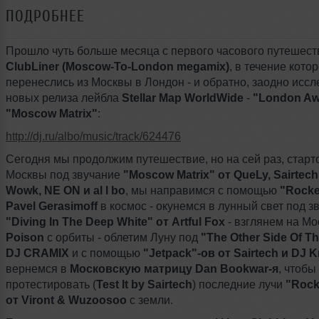
ПОДРОБНЕЕ
Прошло чуть больше месяца с первого часового путешест
ClubLiner (Moscow-To-London megamix)
, в течение кото
перенеслись из Москвы в Лондон - и обратно, заодно исс
новых релиза лейбла
Stellar Map WorldWide
-
"London Aw
"Moscow Matrix"
:
http://dj.ru/albo/music/track/624476
Сегодня мы продолжим путешествие, но на сей раз, старт
Москвы под звучание
"Moscow Matrix" от QueLy, Sairtech
Wowk, NE ON и al l bo
, мы направимся с помощью
"Rocke
Pavel Gerasimoff
в космос - окунемся в лунный свет под з
"Diving In The Deep White" от Artful Fox
- взглянем на Мо
Poison
с орбиты - облетим Луну под
"The Other Side Of T
DJ CRAMIX
и с помощью
"Jetpack"-ов от
Sairtech и DJ 
вернемся в
Московскую матрицу Dan Bookwar-я
, чтобы
протестировать (
Test It by Sairtech
) последние лучи
"Rock
от Viront & Wuzoosoo
с земли.