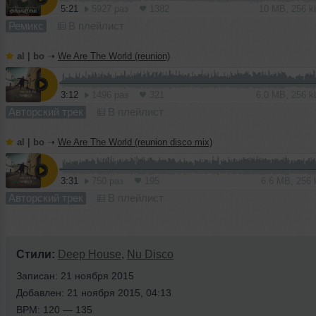
5:21
5927 раз
1382
10 MB, 256 
Ремикс
В плейлист
al | bo
➝
We Are The World (reunion)
3:12
1496 раз
321
6.0 MB, 256 
Авторский трек
В плейлист
al | bo
➝
We Are The World (reunion disco mix)
3:31
750 раз
195
6.6 MB, 256
Авторский трек
В плейлист
Стили:
Deep House
,
Nu Disco
Записан: 21 ноября 2015
Добавлен: 21 ноября 2015, 04:13
BPM: 120 — 135