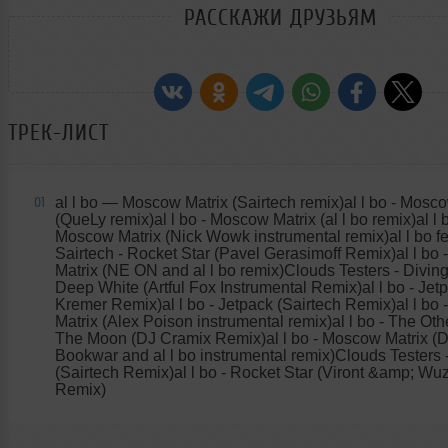
РАССКАЖИ ДРУЗЬЯМ
ТРЕК-ЛИСТ
al l bo
— Moscow Matrix (Sairtech remix)al l bo - Mosco
01
(QueLy remix)al l bo - Moscow Matrix (al l bo remix)al l b
Moscow Matrix (Nick Wowk instrumental remix)al l bo fe
Sairtech - Rocket Star (Pavel Gerasimoff Remix)al l bo
Matrix (NE ON and al l bo remix)Clouds Testers - Diving
Deep White (Artful Fox Instrumental Remix)al l bo - Jet
Kremer Remix)al l bo - Jetpack (Sairtech Remix)al l bo
Matrix (Alex Poison instrumental remix)al l bo - The Oth
The Moon (DJ Cramix Remix)al l bo - Moscow Matrix (
Bookwar and al l bo instrumental remix)Clouds Testers - 
(Sairtech Remix)al l bo - Rocket Star (Viront &amp; W
Remix)