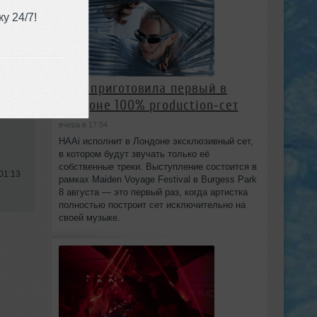
у 24/7!
HAAi приготовила первый в
Лондоне 100% production‑сет
вчера в 17:54
HAAi исполнит в Лондоне эксклюзивный сет,
в котором будут звучать только её
собственные треки. Выступление состоится в
01:13
рамках Maiden Voyage Festival в Burgess Park
8 августа — это первый раз, когда артистка
полностью построит сет исключительно на
своей музыке.