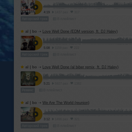
4:19
1437 раз
317
Авторский трек
В плейлист
al | bo
➝
Love Well Done (EDM version, ft. DJ Haley)
5:08
1159 раз
222
Авторский трек
В плейлист
al | bo
➝
Love Well Done (al biber remix, ft. DJ Haley)
5:21
5927 раз
1382
Ремикс
В плейлист
al | bo
➝
We Are The World (reunion)
3:12
1496 раз
321
Авторский трек
В плейлист