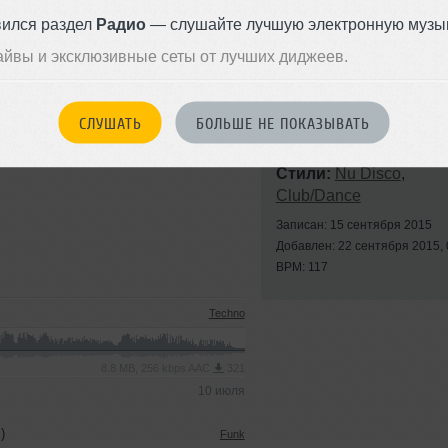
вился раздел
Радио
— слушайте лучшую электронную музык
айвы и эксклюзивные сеты от лучших диджеев.
СЛУШАТЬ
БОЛЬШЕ НЕ ПОКАЗЫВАТЬ
Стили:
Nu Disco
,
Club/Dance
Записан: 15 сентября 2015
Добавлен: 22 сентября 2015, 
BPM: 117
Techno
8.8 MB, 256 kbps AAC
321
10 июля
)
Funk