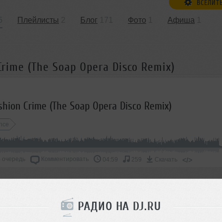
ВСЕЛИТ
5
Плейлисты
2
Блог
171
Фото
1
Афиша
1
 Crime (The Soap Opera Disco Remix)
ashion Crime (The Soap Opera Disco Remix)
nce
 очередь
Комментировать
</>
04:59
259
Скачать
ОДДЕРЖАТЬ АРТИСТА
РАДИО НА DJ.RU
СКАЖИ ДРУЗЬЯМ