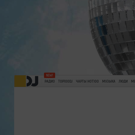
РАДИО
TOP100DJ
ЧАРТЫ HOT100
МУЗЫКА
ЛЮДИ
М