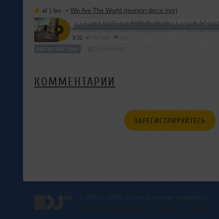
al | bo
➝
We Are The World (reunion disco mix)
3:31
750 раз
195
Авторский трек
В плейлист
КОММЕНТАРИИ
ЗАРЕГИСТРИРУЙТЕСЬ
© 2001 — 2026 «DJ.ru» Все права защищены.
Условия использования
О проекте
Помощь