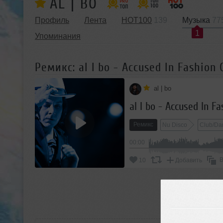
AL | BO
Профиль
Лента
HOT100
139
Музыка
77
1
Упоминания
Ремикс: al l bo - Accused In Fashion
al | bo
al l bo - Accused In F
Ремикс
Nu Disco
Club/Da
00:00
В
10
Добавить
П
РАС