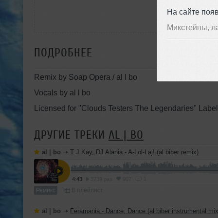
На сайте поя
Микстейпы, л
ПОДРОБНЕЕ
Remix by Soap Opera / al l bo
Vocals by al l bo
Licensed for "Clouds Testers The Legendaries" Label
ДРУГИЕ ТРЕКИ
AL | BO
al | bo
➝
T J Kay, DJ Alania - A-Lol-Laj! (al biber remix)
1
4:43
3739 раз
907
Ремикс
В плейлист
al | bo
➝
Feramania - Dance, Dance (al biber instrumental mix