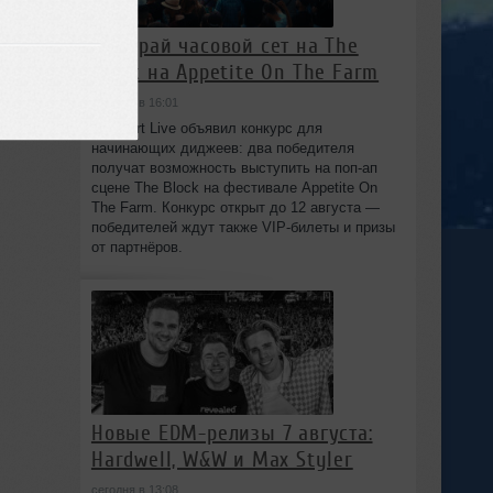
Выиграй часовой сет на The
03:26
Block на Appetite On The Farm
сегодня в 16:01
Beatport Live объявил конкурс для
начинающих диджеев: два победителя
получат возможность выступить на поп‑ап
сцене The Block на фестивале Appetite On
The Farm. Конкурс открыт до 12 августа —
победителей ждут также VIP‑билеты и призы
от партнёров.
Новые EDM-релизы 7 августа:
Hardwell, W&W и Max Styler
сегодня в 13:08