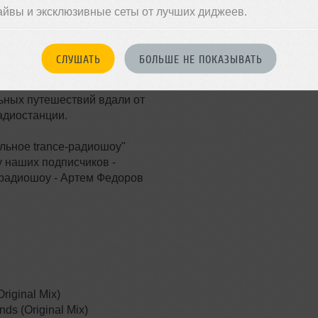
Trance
айвы и эксклюзивные сеты от лучших диджеев.
Записан: 04 сентября 2015
икальное музыкальное и
Добавлен: 08 сентября 2015, 
их в мире trance-музыки
BPM: 128 — 136
СЛУШАТЬ
БОЛЬШЕ НЕ ПОКАЗЫВАТЬ
звлекаем знания и эмоции,
дой недели, и наносим их на
ьных путешествий вдали от
адиостанции.
льное trance-радиошоу"
 наших подписчиков -
 радиошоу - Артем Федоров
riginal Mix)
nds (Original Mix)