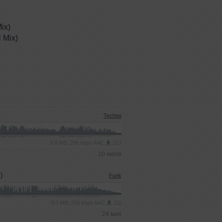
Mix)
 Mix)
Techno
8.8 MB, 256 kbps AAC
323
10 июля
)
Funk
8.0 MB, 256 kbps AAC
111
24 мая