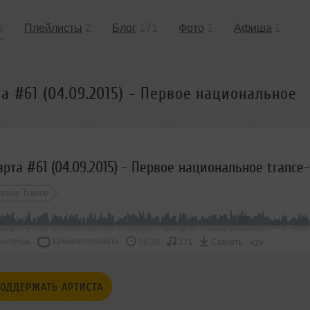
5
Плейлисты
2
Блог
171
Фото
1
Афиша
1
а #61 (04.09.2015) - Первое национальное
ssive Trance
очередь
Комментировать
</>
59:38
171
Скачать
ОДДЕРЖАТЬ АРТИСТА