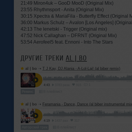
21:49 Miron4uk – GooD MooD (Original Mix)
23:55 Rhythmsport - Anita (Original Mix)
30:15 Xpectra & MariaFila - Butterfly Effect (Original 
36:00 Markus Schulz – Avalon [Los Angeles] (Original
42:13 The lenetski - Trigger (Original mix)
47:52 Nick Callaghan – DFRNT (Original Mix)
53:54 Aerofeel5 feat. Ennoni - Into The Stars
ДРУГИЕ ТРЕКИ
AL | BO
al | bo
➝
T J Kay, DJ Alania - A-Lol-Laj! (al biber remix)
1
4:43
3783 раза
915
Ремикс
В плейлист
al | bo
➝
Feramania - Dance, Dance (al biber instrumental mix
4:19
1437 раз
317
Авторский трек
В плейлист