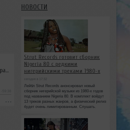
НОВОСТИ
Strut Records готовит сборник
Nigeria 80 с редкими
Sairtech - Звездная карта #61 (04.09.2015) - Первое национальное trance-радиошоу
нигерийскими треками 1980-х
сегодня в 17:32
Лейбл Strut Records анонсировал новый
сборник нигерийской музыки из 1980-х годов
-59:38
под названием Nigeria 80. В комплект войдут
13 треков разных жанров, а физический релиз
будет очень лимитированным. Слушать.