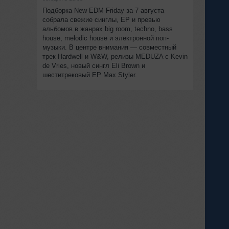
Подборка New EDM Friday за 7 августа
собрала свежие синглы, EP и превью
альбомов в жанрах big room, techno, bass
house, melodic house и электронной поп-
музыки. В центре внимания — совместный
трек Hardwell и W&W, релизы MEDUZA с Kevin
de Vries, новый сингл Eli Brown и
шеститрековый EP Max Styler.