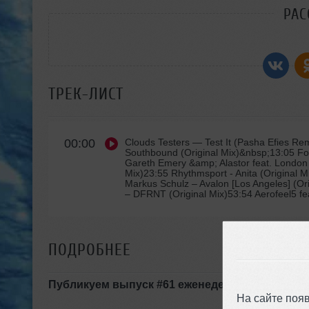
РАС
ТРЕК-ЛИСТ
00:00
Clouds Testers
— Test It (Pasha Efies Rem
Southbound (Original Mix)&nbsp;13:05 Fo
Gareth Emery &amp; Alastor feat. London
Mix)23:55 Rhythmsport - Anita (Original Mi
Markus Schulz – Avalon [Los Angeles] (Ori
– DFRNT (Original Mix)53:54 Aerofeel5 fea
ПОДРОБНЕЕ
Публикуем выпуск #61 еженедельного trance-
На сайте поя