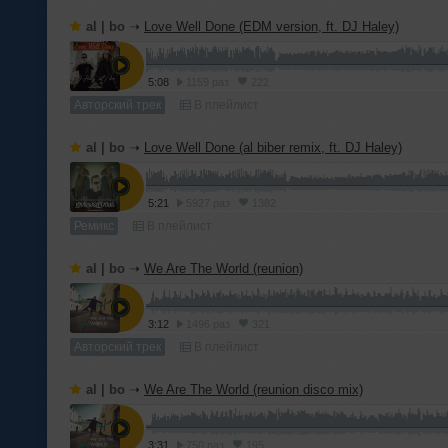
al | bo
➝
Love Well Done (EDM version, ft. DJ Haley)
5:08
1159 раз
222
Авторский трек
В плейлист
al | bo
➝
Love Well Done (al biber remix, ft. DJ Haley)
5:21
5927 раз
1382
Ремикс
В плейлист
al | bo
➝
We Are The World (reunion)
3:12
1496 раз
321
Авторский трек
В плейлист
al | bo
➝
We Are The World (reunion disco mix)
3:31
750 раз
195