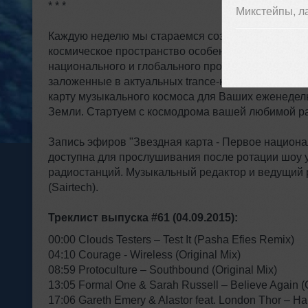
* * *
Микстейпы, л
Каждую неделю мы стараемся создать для Вас ун
космическое пространство особенных идей, царящ
национального и глобального пространства. Мы и
заложенные в актуальных trance-композициях каж
карту музыкального космоса для Ваших еженедел
Земли. Стартуем с космодрома вашей любимой р
Запись эфиров "Звездная карта - Первое национа
доступна для прослушивания после ротации шоу у
радиостанций. Музыкальный редактор и ведущий
(Sairtech).
Треклист выпуска #61 (04.09.2015):
00:00 Clouds Testers – Test It (Pasha Efies Remix)
04:10 Courage - Wireless (Original Mix)
08:59 Protoculture – Southbound (Original Mix)
13:05 Formal One & Sarah Russell – Believe Again (O
17:06 Gareth Emery & Alastor feat. London Thor – Ha