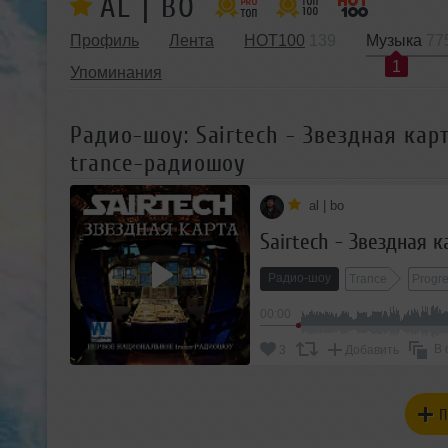
AL | BO
Профиль
Лента
HOT100
139
Музыка
77
1
Упоминания
Радио-шоу: Sairtech - Звездная карт
trance-радиошоу
al | bo
Радио-шоу
Trance
Progre
00:00
В 
3
Добавить
П