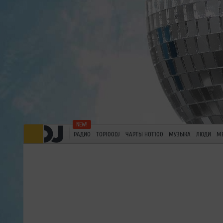
РАДИО
TOP100DJ
ЧАРТЫ HOT100
МУЗЫКА
ЛЮДИ
М