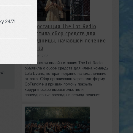
у 24/7!
Радиостанция The Lot Radio
запустила сбор средств для
сотрудницы, начавшей лечение
от рака
сегодня в 17:02
Бруклинская онлайн-станция The Lot Radio
объявила о сборе средств для члена команды
:41
Lola Evans, которая недавно начала лечение
от рака. Сбор организован через платформу
GoFundMe и призван помочь покрыть
хирургическое вмешательство и
повседневные расходы в период лечения.