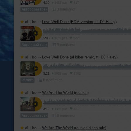
4:19
1437 раз
317
Авторский трек
В плейлист
al | bo
➝
Love Well Done (EDM version, ft. DJ Haley)
5:08
1159 раз
222
Авторский трек
В плейлист
al | bo
➝
Love Well Done (al biber remix, ft. DJ Haley)
5:21
5927 раз
1382
Ремикс
В плейлист
al | bo
➝
We Are The World (reunion)
3:12
1496 раз
321
Авторский трек
В плейлист
al | bo
➝
We Are The World (reunion disco mix)