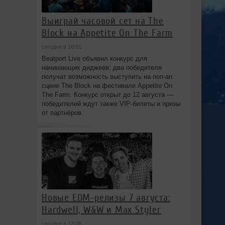
Выиграй часовой сет на The
Block на Appetite On The Farm
сегодня в 16:01
Beatport Live объявил конкурс для
начинающих диджеев: два победителя
получат возможность выступить на поп‑ап
сцене The Block на фестивале Appetite On
The Farm. Конкурс открыт до 12 августа —
победителей ждут также VIP‑билеты и призы
от партнёров.
Новые EDM-релизы 7 августа:
Hardwell, W&W и Max Styler
сегодня в 13:08