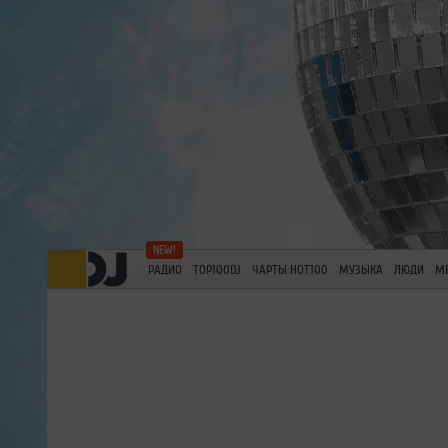
РАДИО
TOP100DJ
ЧАРТЫ HOT100
МУЗЫКА
ЛЮДИ
М