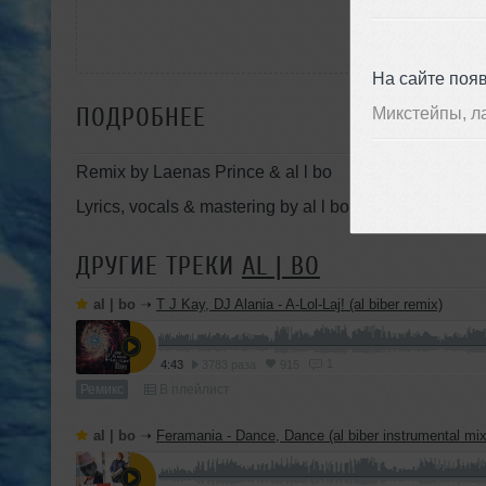
На сайте поя
ПОДРОБНЕЕ
Микстейпы, л
Remix by Laenas Prince & al l bo
Lyrics, vocals & mastering by al l bo
ДРУГИЕ ТРЕКИ
AL | BO
al | bo
➝
T J Kay, DJ Alania - A-Lol-Laj! (al biber remix)
1
4:43
3783 раза
915
Ремикс
В плейлист
al | bo
➝
Feramania - Dance, Dance (al biber instrumental mix