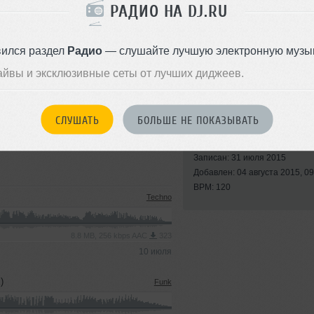
РАДИО НА DJ.RU
вился раздел
Радио
— слушайте лучшую электронную музык
айвы и эксклюзивные сеты от лучших диджеев.
СЛУШАТЬ
БОЛЬШЕ НЕ ПОКАЗЫВАТЬ
Стили:
Deep House
,
Minimal Techno
Записан: 31 июля 2015
Добавлен: 04 августа 2015, 09
BPM: 120
Techno
8.8 MB, 256 kbps AAC
323
10 июля
)
Funk