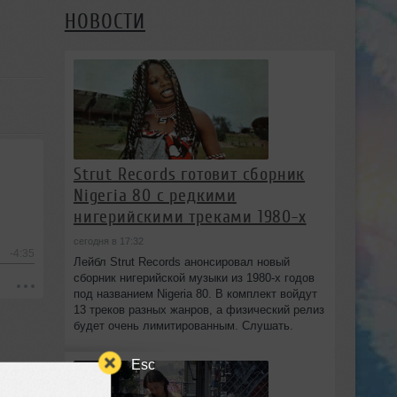
НОВОСТИ
Strut Records готовит сборник
Nigeria 80 с редкими
нигерийскими треками 1980-х
сегодня в 17:32
-4:35
Лейбл Strut Records анонсировал новый
сборник нигерийской музыки из 1980-х годов
под названием Nigeria 80. В комплект войдут
13 треков разных жанров, а физический релиз
будет очень лимитированным. Слушать.
Esc