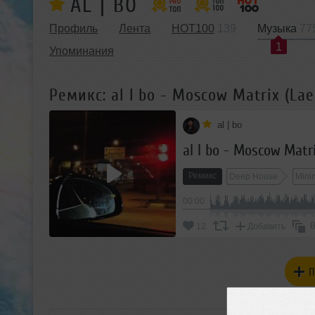
AL | BO
Профиль
Лента
HOT100
139
Музыка
77
1
Упоминания
Ремикс: al l bo - Moscow Matrix (Lae
al | bo
al l bo - Moscow Matr
Ремикс
Deep House
Mini
00:00
В
12
Добавить
П
РАС