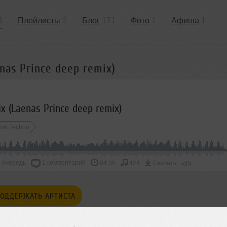
5
Плейлисты
2
Блог
171
Фото
1
Афиша
1
nas Prince deep remix)
ix (Laenas Prince deep remix)
mal Techno
 очередь
1 комментарий
</>
04:35
424
Скачать
ОДДЕРЖАТЬ АРТИСТА
СКАЖИ ДРУЗЬЯМ