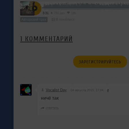
3:31
750 раз
195
Авторский трек
В плейлист
1 КОММЕНТАРИЙ
ЗАРЕГИСТРИРУЙТЕСЬ
Vocalist Day
04 августа 2015, 17:04
#
ничё так
ответить