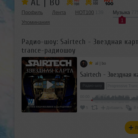
AL | BO
Профиль
Лента
HOT100
139
Музыка
77
1
Упоминания
Радио-шоу: Sairtech - Звездная карт
trance-радиошоу
al | bo
Радио-шоу
Progressive Tran
00:00
В 
5
Добавить
П