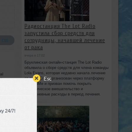
Радиостанция The Lot Radio
запустила сбор средств для
сотрудницы, начавшей лечение
 .CUE
от рака
вчера в 17:02
Бруклинская онлайн-станция The Lot Radio
объявила о сборе средств для члена команды
Lola Evans, которая недавно начала лечение
al
or
от рака. Сбор организован через платформу
Esc
GoFundMe и призван помочь покрыть
хирургическое вмешательство и
повседневные расходы в период лечения.
у 24/7!
ance
,