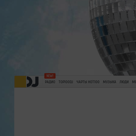
РАДИО
TOP100DJ
ЧАРТЫ HOT100
МУЗЫКА
ЛЮДИ
М