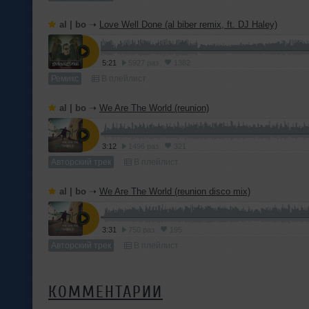
al | bo
➝
Love Well Done (al biber remix, ft. DJ Haley)
5:21
5927 раз
1382
Ремикс
В плейлист
al | bo
➝
We Are The World (reunion)
3:12
1496 раз
321
Авторский трек
В плейлист
al | bo
➝
We Are The World (reunion disco mix)
3:31
750 раз
195
Авторский трек
В плейлист
КОММЕНТАРИИ