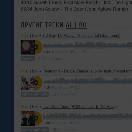
49:10 Gareth Emery Feat Mark Frisch – Into The Ligh
53:34 John Askew – The Door (John Askew Remix)
ДРУГИЕ ТРЕКИ
AL | BO
al | bo
➝
T J Kay, DJ Alania - A-Lol-Laj! (al biber remix)
1
4:43
3799 раз
919
Ремикс
В плейлист
al | bo
➝
Feramania - Dance, Dance (al biber instrumental mix
4:19
1438 раз
317
Авторский трек
В плейлист
al | bo
➝
Love Well Done (EDM version, ft. DJ Haley)
5:08
1159 раз
222
Авторский трек
В плейлист