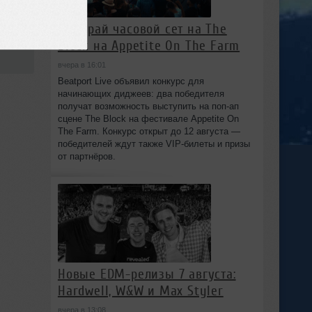
Выиграй часовой сет на The
4
Block на Appetite On The Farm
вчера в 16:01
Beatport Live объявил конкурс для
начинающих диджеев: два победителя
получат возможность выступить на поп‑ап
сцене The Block на фестивале Appetite On
The Farm. Конкурс открыт до 12 августа —
победителей ждут также VIP‑билеты и призы
от партнёров.
Новые EDM-релизы 7 августа:
Hardwell, W&W и Max Styler
вчера в 13:08