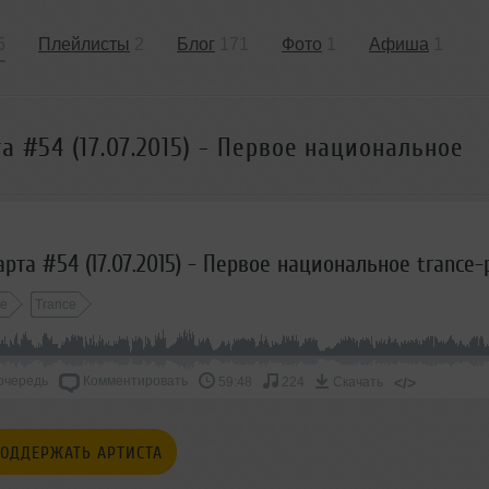
5
Плейлисты
2
Блог
171
Фото
1
Афиша
1
а #54 (17.07.2015) - Первое национальное
ce
Trance
очередь
Комментировать
</>
59:48
224
Скачать
ОДДЕРЖАТЬ АРТИСТА