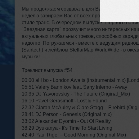
Мы продолжаем создавать для Вас особенное кос
неделю забираем Вас от всех проблем и забот в 
стиле транс. В очередном выпуске "Первого наци
"Звездная карта" прозвучит много интересных на
актуальных глобальных треков, способных заряди
надолго. Погружаемся - вместе с ведущим ради
(Sairtech) и лейблом StellarMap WorldWide - в оке
музыки!
Треклист выпуска #54
00:00 al l bo - London Awaits (instrumental mix) [Lo
05:51 Valery Bannikov feat. Sany Inferno - Away
10:35 DJ Yavorovskiy - The Future (Original_Mix)
16:10 Pavel Gerasimoff - Lost & Found
22:32 Ciaran McAuley & Clare Stagg – Firebird (Origi
28:41 DJ Person - Genesis (Original mix)
33:02 Alexander Dyomin - Out Of Reality
38:29 Dyukanya - It's Time To Start Living
42:40 Paul Rigel – Good Morning (Original Mix)