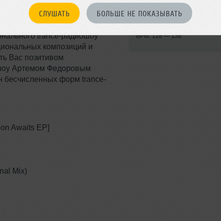
Trance
СЛУШАТЬ
БОЛЬШЕ НЕ ПОКАЗЫВАТЬ
мическое настроение и каждую
Записан: 17 июля 2015
гиперпространство музыки в
Добавлен: 22 июля 2015, 18:0
онального trance-радиошоу
BPM: 128 — 136
циональных композиций и
ть Вас позитивом
ошоу Артемом Федоровым
ан бесчисленных форм trance-
ndon Awaits EP]
nal Mix)