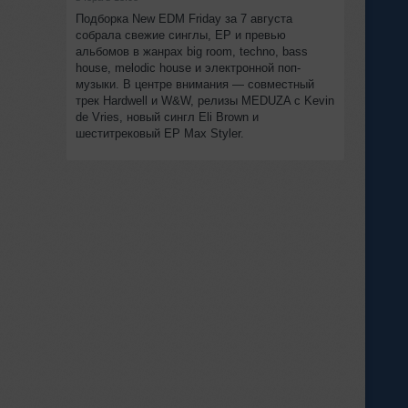
Подборка New EDM Friday за 7 августа
собрала свежие синглы, EP и превью
альбомов в жанрах big room, techno, bass
house, melodic house и электронной поп-
музыки. В центре внимания — совместный
трек Hardwell и W&W, релизы MEDUZA с Kevin
de Vries, новый сингл Eli Brown и
шеститрековый EP Max Styler.