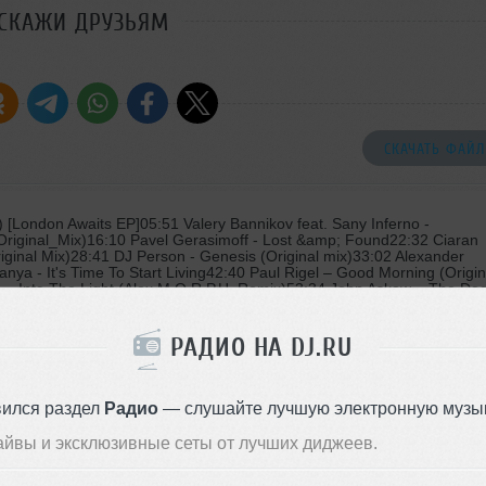
СКАЖИ ДРУЗЬЯМ
СКАЧАТЬ ФАЙЛ
 [London Awaits EP]05:51 Valery Bannikov feat. Sany Inferno -
Original_Mix)16:10 Pavel Gerasimoff - Lost &amp; Found22:32 Ciaran
iginal Mix)28:41 DJ Person - Genesis (Original mix)33:02 Alexander
ya - It's Time To Start Living42:40 Paul Rigel – Good Morning (Origin
 – Into The Light (Alex M.O.R.P.H. Remix)53:34 John Askew – The Do
РАДИО НА DJ.RU
вился раздел
Радио
— слушайте лучшую электронную музык
айвы и эксклюзивные сеты от лучших диджеев.
карта".
Стили:
Progressive Tr