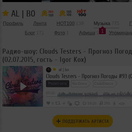
AL | BO
Профиль
Лента
HOT100
139
Музыка
775
П
1
Блог
171
Фото
1
Афиша
1
Упоминан
Радио-шоу: Clouds Testers - Прогноз Пого
(02.07.2015, гость - Igor Kox)
al | bo
Радио-шоу
Nu Disco
Club/Dance
00:00
</>
9
58:06
285
ПОДДЕРЖАТЬ АРТИСТА