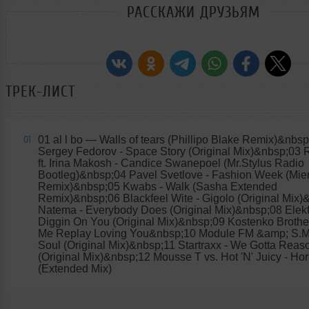
РАССКАЖИ ДРУЗЬЯМ
ТРЕК-ЛИСТ
01 al l bo
— Walls of tears (Phillipo Blake Remix)&nbsp
01
Sergey Fedorov - Space Story (Original Mix)&nbsp;03 
ft. Irina Makosh - Candice Swanepoel (Mr.Stylus Radio
Bootleg)&nbsp;04 Pavel Svetlove - Fashion Week (Mie
Remix)&nbsp;05 Kwabs - Walk (Sasha Extended
Remix)&nbsp;06 Blackfeel Wite - Gigolo (Original Mix)
Natema - Everybody Does (Original Mix)&nbsp;08 Elekf
Diggin On You (Original Mix)&nbsp;09 Kostenko Brother
Me Replay Loving You&nbsp;10 Module FM &amp; S.M
Soul (Original Mix)&nbsp;11 Startraxx - We Gotta Reas
(Original Mix)&nbsp;12 Mousse T vs. Hot 'N' Juicy - Hor
(Extended Mix)