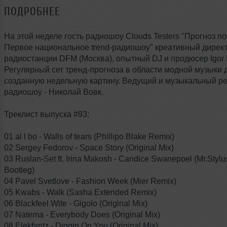
ПОДРОБНЕЕ
На этой неделе гость радиошоу Clouds Testers "Прогноз по
Первое национальное trend-радиошоу" креативный дирек
радиостанции DFM (Москва), опытный DJ и продюсер Igor 
Регулярный сет тренд-прогноза в области модной музыки 
созданную недельную картину. Ведущий и музыкальный р
радиошоу - Николай Вовк.
Треклист выпуска #93:
01 al l bo - Walls of tears (Phillipo Blake Remix)
02 Sergey Fedorov - Space Story (Original Mix)
03 Ruslan-Set ft. Irina Makosh - Candice Swanepoel (Mr.Styl
Bootleg)
04 Pavel Svetlove - Fashion Week (Mier Remix)
05 Kwabs - Walk (Sasha Extended Remix)
06 Blackfeel Wite - Gigolo (Original Mix)
07 Natema - Everybody Does (Original Mix)
08 Elekfantz - Diggin On You (Original Mix)