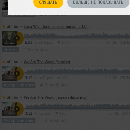
СЛУШАТЬ
БОЛЬШЕ НЕ ПОКАЗЫВАТЬ
5:08
1159 раз
222
10 MB, 256 
Авторский трек
В плейлист
al | bo
➝
Love Well Done (al biber remix, ft. DJ Haley)
5:21
5929 раз
1382
10 MB, 256 
Ремикс
В плейлист
al | bo
➝
We Are The World (reunion)
3:12
1497 раз
321
6.0 MB, 256 
Авторский трек
В плейлист
al | bo
➝
We Are The World (reunion disco mix)
3:31
751 раз
195
6.6 MB, 256
Авторский трек
В плейлист