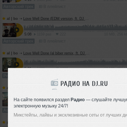
Авторский трек
В плейлист
al | bo
➝
Love Well Done (EDM version, ft. DJ Haley)
5:08
1159 раз
222
10 MB, 256 
Авторский трек
В плейлист
al | bo
➝
Love Well Done (al biber remix, ft. DJ Haley)
5:21
5929 раз
1382
10 MB, 256 
Ремикс
В плейлист
РАДИО НА DJ.RU
al | bo
➝
We Are The World (reunion)
На сайте появился раздел
Радио
— слушайте лучшу
3:12
1497 раз
321
6.0 MB, 256 
электронную музыку 24/7!
Авторский трек
В плейлист
Микстейпы, лайвы и эксклюзивные сеты от лучших д
al | bo
➝
We Are The World (reunion disco mix)