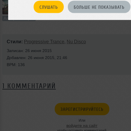
СЛУШАТЬ
БОЛЬШЕ НЕ ПОКАЗЫВАТЬ
3:31
751 раз
195
6.6 MB, 256
Авторский трек
В плейлист
Стили:
Progressive Trance
,
Nu Disco
Записан: 26 июня 2015
Добавлен: 26 июня 2015, 21:46
BPM: 136
1 КОММЕНТАРИЙ
ЗАРЕГИСТРИРУЙТЕСЬ
Или
войдите на сайт
чтобы оставить комментарий