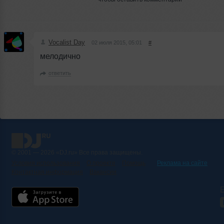
Vocalist Day
02 июля 2015, 05:01
#
мелодично
ответить
© 2001 — 2026 «DJ.ru» Все права защищены.
Условия использования
О проекте
Помощь
Реклама на сайте
Контактная информация
Вакансии
Б