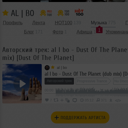
AL | BO
Профиль
Лента
HOT100
139
Музыка
775
П
1
Блог
171
Фото
1
Афиша
1
Упоминан
Авторский трек: al l bo - Dust Of The Plane
mix) [Dust Of The Planet]
al | bo
Авторский трек
Progressive Trance
Nu Disc
00:00
</>
7
05:12
371
ПОДДЕРЖАТЬ АРТИСТА