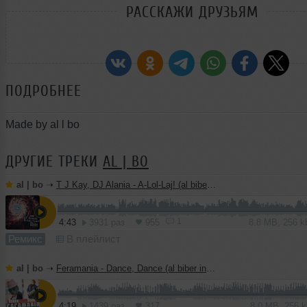
РАССКАЖИ ДРУЗЬЯМ
ПОДРОБНЕЕ
Made by al l bo
ДРУГИЕ ТРЕКИ
AL | BO
al | bo
➝
T J Kay, DJ Alania - A-Lol-Laj! (al biber remix)
1
4:43
3931 раз
955
8.8 MB, 256 
Ремикс
В плейлист
al | bo
➝
Feramania - Dance, Dance (al biber instrumental mix)
4:19
1439 раз
317
8.0 MB, 256 