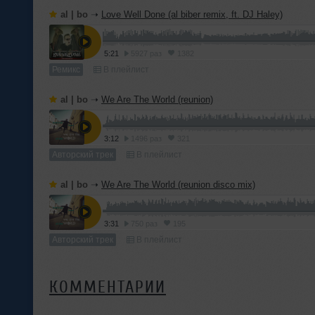
al | bo
➝
Love Well Done (al biber remix, ft. DJ Haley)
5:21
5927 раз
1382
Ремикс
В плейлист
al | bo
➝
We Are The World (reunion)
3:12
1496 раз
321
Авторский трек
В плейлист
al | bo
➝
We Are The World (reunion disco mix)
3:31
750 раз
195
Авторский трек
В плейлист
КОММЕНТАРИИ