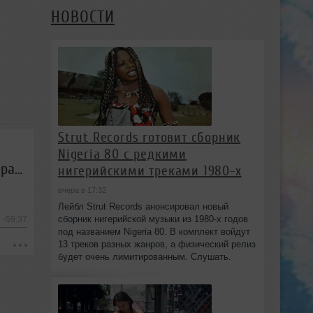
НОВОСТИ
Strut Records готовит сборник
Nigeria 80 с редкими
Sairtech - Звездная карта #39 (03.04.2015) - Первое национальное trance-радиошоу
нигерийскими треками 1980-х
вчера в 17:32
Лейбл Strut Records анонсировал новый
сборник нигерийской музыки из 1980-х годов
-59:37
под названием Nigeria 80. В комплект войдут
13 треков разных жанров, а физический релиз
будет очень лимитированным. Слушать.