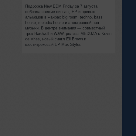
Подборка New EDM Friday за 7 августа
собрала свежие синглы, EP и превью
альбомов в жанрах big room, techno, bass
house, melodic house и электронной поп-
музыки. В центре внимания — совместный
трек Hardwell и W&W, релизы MEDUZA с Kevin
de Vries, новый сингл Eli Brown и
шеститрековый EP Max Styler.