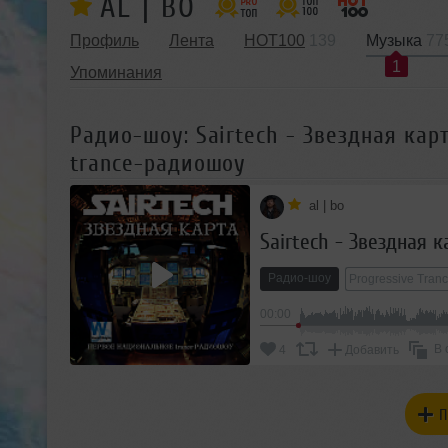
AL | BO
Профиль
Лента
HOT100
139
Музыка
77
1
Упоминания
Радио-шоу: Sairtech - Звездная карт
trance-радиошоу
al | bo
Радио-шоу
Progressive Tran
00:00
В 
4
Добавить
П