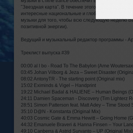
музыки в стиле trance обеспечит Вам "Первое на
"Звездная карта". В течение этого выпуска для В
интересные национальные и глобальные композиц
музыки для того, чтобы всю следующую неделю В
позитивной энергии).
Ведущий и музыкальный редактор программы - Арт
Треклист выпуска #39
00:00 al l bo - Road To The Babylon (Arne Woutersax 
03:45 Johan Vilborg & Jeza – Sweet Disaster (Origin
08:02 AntonyTR - The starting point (Original mix)
15:02 Eximinds & Vigel – Handprint
19:22 Michael Badal & HALIENE – Human Beings (Or
24:11 Damien Spaceman - Discovery (Tim Lighterz 
28:51 Simon Patterson feat. Matt Adey – Time Stood St
35:10 D@N - Konstanta (Original Mix)
40:03 Cosmic Gate & Emma Hewitt – Going Home (G
44:32 Emanuele Braveri & Hanna Finsen – Your Lan
49:10 Canberra & Astrid Suryanto – UP (Original Mix)