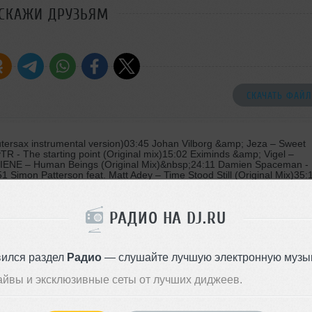
СКАЖИ ДРУЗЬЯМ
СКАЧАТЬ ФАЙЛ
rsax instrumental version)03:45 Johan Vilborg &amp; Jeza – Sweet
TR - The starting point (Original mix)15:02 Eximinds &amp; Vigel –
LIENE – Human Beings (Original Mix)&nbsp;24:11 Damien Spaceman -
 Simon Patterson feat. Matt Adey – Time Stood Still (Original Mix)35:
osmic Gate &amp; Emma Hewitt – Going Home (Gareth Emery
nna Finsen – Your Land (Denis Kenzo Remix)49:10 Canberra &amp;
Dimension – Origami (Original Mix)
РАДИО НА DJ.RU
вился раздел
Радио
— слушайте лучшую электронную музык
айвы и эксклюзивные сеты от лучших диджеев.
тей в космическом пространстве
Стили:
Progressive Tr