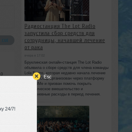
Радиостанция The Lot Radio
запустила сбор средств для
сотрудницы, начавшей лечение
 .CUE
от рака
вчера в 17:02
Бруклинская онлайн-станция The Lot Radio
объявила о сборе средств для члена команды
Lola Evans, которая недавно начала лечение
10
Esc
от рака. Сбор организован через платформу
GoFundMe и призван помочь покрыть
хирургическое вмешательство и
повседневные расходы в период лечения.
у 24/7!
ance
,