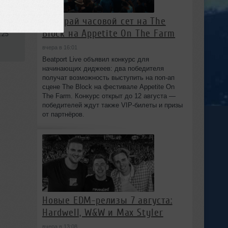
Выиграй часовой сет на The
Block на Appetite On The Farm
:25
вчера в 16:01
Beatport Live объявил конкурс для
начинающих диджеев: два победителя
получат возможность выступить на поп‑ап
сцене The Block на фестивале Appetite On
The Farm. Конкурс открыт до 12 августа —
победителей ждут также VIP‑билеты и призы
от партнёров.
Новые EDM-релизы 7 августа:
Hardwell, W&W и Max Styler
вчера в 13:08