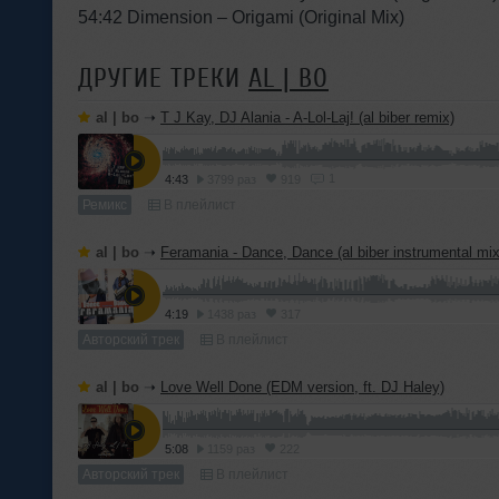
54:42 Dimension – Origami (Original Mix)
ДРУГИЕ ТРЕКИ
AL | BO
al | bo
➝
T J Kay, DJ Alania - A-Lol-Laj! (al biber remix)
1
4:43
3799 раз
919
Ремикс
В плейлист
al | bo
➝
Feramania - Dance, Dance (al biber instrumental mix
4:19
1438 раз
317
Авторский трек
В плейлист
al | bo
➝
Love Well Done (EDM version, ft. DJ Haley)
5:08
1159 раз
222
Авторский трек
В плейлист