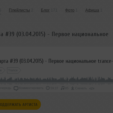
5
Плейлисты
2
Блог
171
Фото
1
Афиша
1
а #39 (03.04.2015) - Первое национальное
ce
Trance
очередь
Комментировать
</>
59:37
85
Скачать
ОДДЕРЖАТЬ АРТИСТА