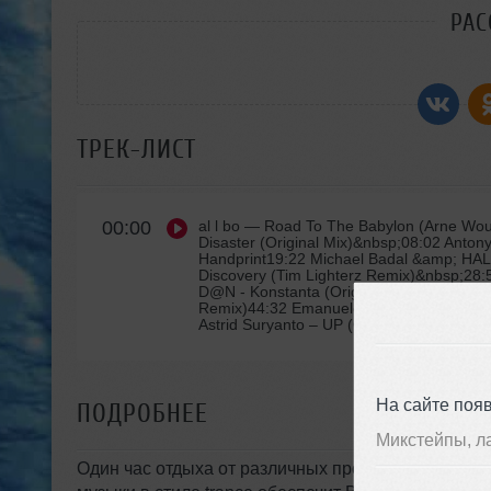
РАС
ТРЕК-ЛИСТ
00:00
al l bo
— Road To The Babylon (Arne Woute
Disaster (Original Mix)&nbsp;08:02 Antony
Handprint19:22 Michael Badal &amp; HA
Discovery (Tim Lighterz Remix)&nbsp;28:51
D@N - Konstanta (Original Mix)40:03 C
Remix)44:32 Emanuele Braveri &amp; Ha
Astrid Suryanto – UP (Original Mix)54:42 
На сайте поя
ПОДРОБНЕЕ
Микстейпы, л
Один час отдыха от различных проблем и сложнос