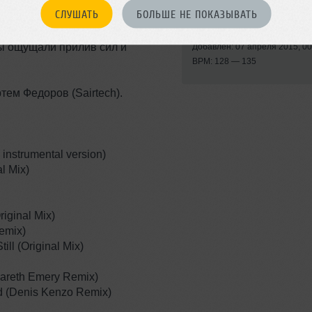
циональное trance-радиошоу
Trance
СЛУШАТЬ
БОЛЬШЕ НЕ ПОКАЗЫВАТЬ
ас прозвучат наиболее
ии этого стиля электронной
Записан: 03 апреля 2015
ы ощущали прилив сил и
Добавлен: 07 апреля 2015, 00
BPM: 128 — 135
ем Федоров (Sairtech).
instrumental version)
al Mix)
iginal Mix)
Remix)
ill (Original Mix)
areth Emery Remix)
d (Denis Kenzo Remix)