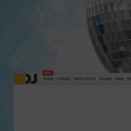
РАДИО
TOP100DJ
ЧАРТЫ HOT100
МУЗЫКА
ЛЮДИ
М