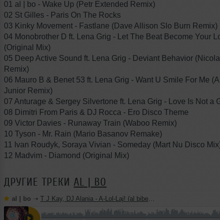
01 al | bo - Wake Up (Petr Extended Remix)
02 St Gilles - Paris On The Rocks
03 Kinky Movement - Fastlane (Dave Allison Slo Burn Remix)
04 Monobrother D ft. Lena Grig - Let The Beat Become Your L
(Original Mix)
05 Deep Active Sound ft. Lena Grig - Deviant Behavior (Nicol
Remix)
06 Mauro B & Benet 53 ft. Lena Grig - Want U Smile For Me 
Junior Remix)
07 Anturage & Sergey Silvertone ft. Lena Grig - Love Is Not a
08 Dimitri From Paris & DJ Rocca - Ero Disco Theme
09 Victor Davies - Runaway Train (Waboo Remix)
10 Tyson - Mr. Rain (Mario Basanov Remake)
11 Ivan Roudyk, Soraya Vivian - Someday (Mart Nu Disco Mix
12 Madvim - Diamond (Original Mix)
ДРУГИЕ ТРЕКИ
AL | BO
al | bo
➝
T J Kay, DJ Alania - A-Lol-Laj! (al biber remix)