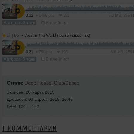
3:12
1496 раз
321
6.0 MB, 256 
Авторский трек
В плейлист
al | bo
➝
We Are The World (reunion disco mix)
3:31
750 раз
195
6.6 MB, 256
Авторский трек
В плейлист
Стили:
Deep House
,
Club/Dance
Записан: 26 марта 2015
Добавлен: 03 апреля 2015, 20:46
BPM: 124 — 132
1 КОММЕНТАРИЙ