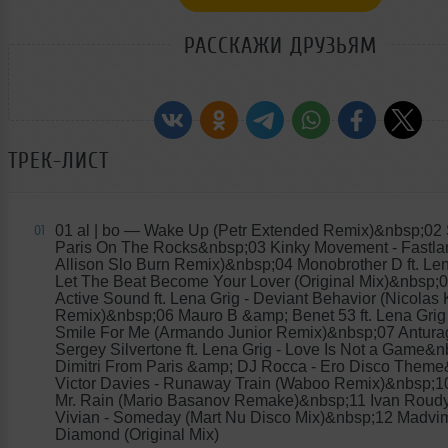
РАССКАЖИ ДРУЗЬЯМ
ТРЕК-ЛИСТ
01 al | bo
— Wake Up (Petr Extended Remix)&nbsp;02 St
01
Paris On The Rocks&nbsp;03 Kinky Movement - Fastla
Allison Slo Burn Remix)&nbsp;04 Monobrother D ft. Len
Let The Beat Become Your Lover (Original Mix)&nbsp;
Active Sound ft. Lena Grig - Deviant Behavior (Nicolas
Remix)&nbsp;06 Mauro B &amp; Benet 53 ft. Lena Grig
Smile For Me (Armando Junior Remix)&nbsp;07 Antur
Sergey Silvertone ft. Lena Grig - Love Is Not a Game&
Dimitri From Paris &amp; DJ Rocca - Ero Disco Them
Victor Davies - Runaway Train (Waboo Remix)&nbsp;10
Mr. Rain (Mario Basanov Remake)&nbsp;11 Ivan Roudy
Vivian - Someday (Mart Nu Disco Mix)&nbsp;12 Madvim
Diamond (Original Mix)