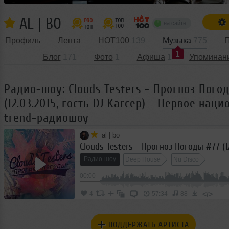
AL | BO
на сайте
Профиль
Лента
HOT100
139
Музыка
775
П
1
Блог
171
Фото
1
Афиша
1
Упоминан
Радио-шоу: Clouds Testers - Прогноз Пого
(12.03.2015, гость DJ Karcep) - Первое нац
trend-радиошоу
al | bo
Радио-шоу
Deep House
Nu Disco
00:00
</>
4
57:34
88
ПОДДЕРЖАТЬ АРТИСТА