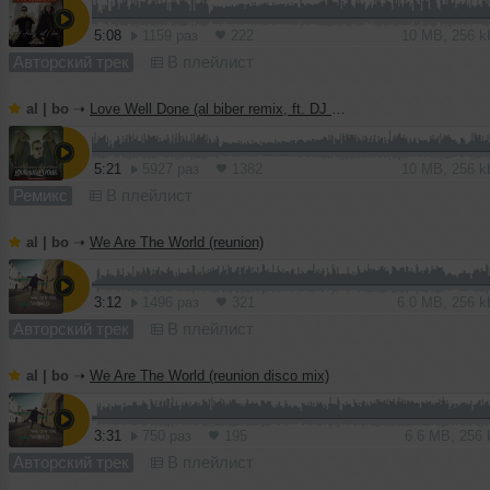
5:08
1159 раз
222
10 MB, 256 
Авторский трек
В плейлист
al | bo
➝
Love Well Done (al biber remix, ft. DJ Haley)
5:21
5927 раз
1382
10 MB, 256 
Ремикс
В плейлист
al | bo
➝
We Are The World (reunion)
3:12
1496 раз
321
6.0 MB, 256 
Авторский трек
В плейлист
al | bo
➝
We Are The World (reunion disco mix)
3:31
750 раз
195
6.6 MB, 256
Авторский трек
В плейлист